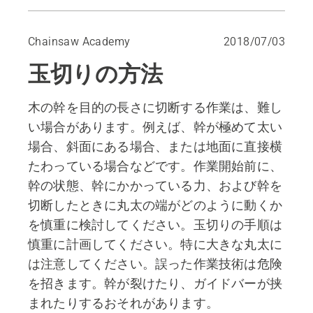
玉切り時の安全要件
張力の方向と基本技術
Chainsaw Academy
2018/07/03
上部に圧力がかかっている場合
玉切りの方法
下部に圧力がかかっている場合
木の幹を目的の長さに切断する作業は、難し
い場合があります。例えば、幹が極めて太い
場合、斜面にある場合、または地面に直接横
たわっている場合などです。作業開始前に、
幹の状態、幹にかかっている力、および幹を
切断したときに丸太の端がどのように動くか
を慎重に検討してください。玉切りの手順は
慎重に計画してください。特に大きな丸太に
は注意してください。誤った作業技術は危険
を招きます。幹が裂けたり、ガイドバーが挟
まれたりするおそれがあります。