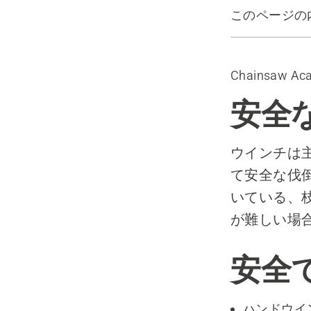
このページの
安全で効果
Chainsaw Ac
安全
ウインチは
て安全な伐
いている、
が難しい場
安全
ハンドウイ