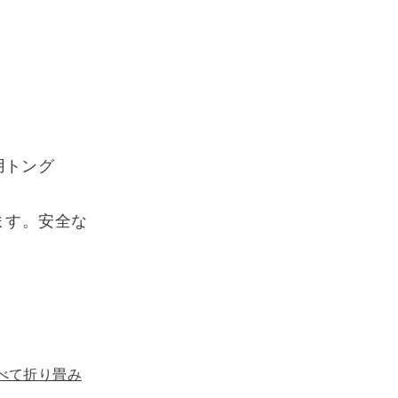
用トング
ます。安全な
べて折り畳み