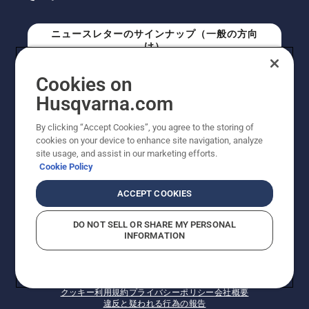
ニュースレターのサインナップ（一般の方向
け）
Cookies on
ニュースレターのサインアップ（プロの方向
Husqvarna.com
け）
By clicking “Accept Cookies”, you agree to the storing of
cookies on your device to enhance site navigation, analyze
site usage, and assist in our marketing efforts.
Cookie Policy
ACCEPT COOKIES
DO NOT SELL OR SHARE MY PERSONAL
INFORMATION
© Husqvarna AB (publ). All rights reserved. 表示価格
は、メーカー希望小売価格 (税込) です。掲載写真は一部
販売機と異なる場合があります。改良のため、仕様や価
格などの内容に変更されることがあります。
クッキー
利用規約
プライバシーポリシー
会社概要
違反と疑われる行為の報告