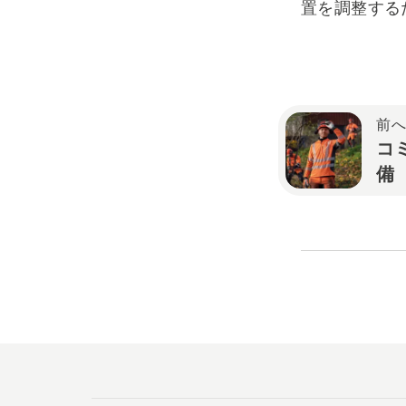
置を調整する
前
コ
備