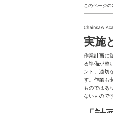
このページの
「計画どお
Chainsaw Ac
実施
作業計画に
る準備が整
ント、適切
す。作業も
ものではあ
ないもので