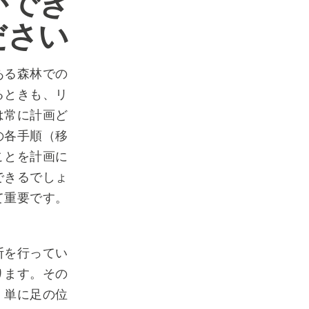
ができ
ださい
ある森林での
るときも、リ
は常に計画ど
の各手順（移
ことを計画に
できるでしょ
て重要です。
断を行ってい
ります。その
、単に足の位