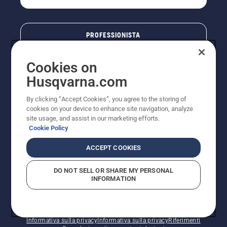
PROFESSIONISTA
Cookies on
Husqvarna.com
By clicking “Accept Cookies”, you agree to the storing of
cookies on your device to enhance site navigation, analyze
site usage, and assist in our marketing efforts.
Cookie Policy
© Husqvarna AB (publ). Tutti i diritti riservati. I prezzi
ACCEPT COOKIES
pubblicati si intendono raccomandati e arrotondati, non
impegnativi, comprensivi di I.V.A. vigente. FERCAD SpA
DO NOT SELL OR SHARE MY PERSONAL
- Via Retrone, 49 - 36077 Altavilla Vic. (VI) - Capitale
INFORMATION
Sociale € 2.000.000 int. vers. P.I. e C.F. 01252490246 -
REA 154821 - Società Unipersonale - Soggetta alla
Direzione e al Coordinamento di FERMAR SpA
Informativa sui cookie
Termini di utilizzo
Informativa sulla privacy
Informativa sulla privacy
Riferimenti