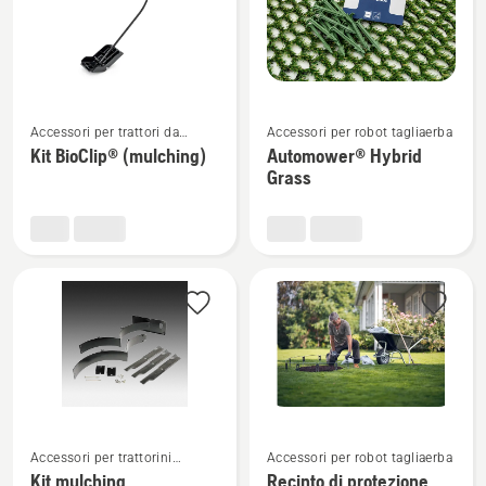
Vedi
Vedi
Accessori per trattori da
Accessori per robot tagliaerba
maggiori
maggiori
giardino
Kit BioClip® (mulching)
Automower® Hybrid
dettagli
dettagli
Grass
su
su
Kit
Automower®
BioClip®
Hybrid
(mulching)
Grass
Vedi
Vedi
Accessori per trattorini
Accessori per robot tagliaerba
maggiori
maggiori
tagliaerba Zero Turn
Kit mulching
Recinto di protezione