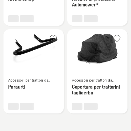
dettagli
dettagli
Automower®
su
su
Kit
Recinto
mulching
di
protezione
Automower®
Vedi
Vedi
Accessori per trattori da
Accessori per trattori da
maggiori
maggiori
giardino
giardino
Paraurti
Copertura per trattorini
dettagli
dettagli
tagliaerba
su
su
Paraurti
Copertura
per
trattorini
tagliaerba