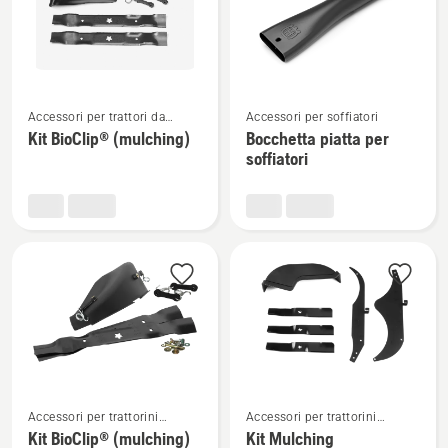
prodotti
Vedi
Vedi
Accessori per trattori da
Accessori per soffiatori
maggiori
maggiori
giardino
Kit BioClip® (mulching)
Bocchetta piatta per
dettagli
dettagli
soffiatori
su
su
Kit
Bocchetta
BioClip®
piatta
(mulching)
per
soffiatori
Vedi
Vedi
Accessori per trattorini
Accessori per trattorini
maggiori
maggiori
tagliaerba Zero Turn
tagliaerba Zero Turn
Kit BioClip® (mulching)
Kit Mulching
dettagli
dettagli