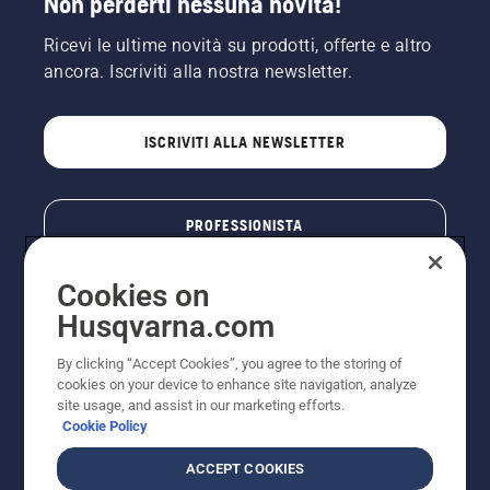
Non perderti nessuna novità!
Ricevi le ultime novità su prodotti, offerte e altro
ancora. Iscriviti alla nostra newsletter.
ISCRIVITI ALLA NEWSLETTER
PROFESSIONISTA
Cookies on
Husqvarna.com
By clicking “Accept Cookies”, you agree to the storing of
cookies on your device to enhance site navigation, analyze
site usage, and assist in our marketing efforts.
Cookie Policy
© Husqvarna AB (publ). Tutti i diritti riservati. I prezzi
ACCEPT COOKIES
pubblicati si intendono raccomandati e arrotondati, non