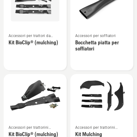
prodotti
Vedi
Vedi
Accessori per trattori da
Accessori per soffiatori
maggiori
maggiori
giardino
Kit BioClip® (mulching)
Bocchetta piatta per
dettagli
dettagli
soffiatori
su
su
Kit
Bocchetta
BioClip®
piatta
(mulching)
per
soffiatori
Vedi
Vedi
Accessori per trattorini
Accessori per trattorini
maggiori
maggiori
tagliaerba Zero Turn
tagliaerba Zero Turn
Kit BioClip® (mulching)
Kit Mulching
dettagli
dettagli