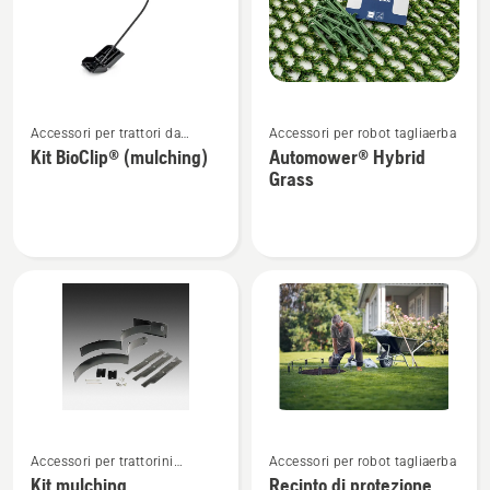
Vedi
Vedi
Accessori per trattori da
Accessori per robot tagliaerba
maggiori
maggiori
giardino
Kit BioClip® (mulching)
Automower® Hybrid
dettagli
dettagli
Grass
su
su
Kit
Automower®
BioClip®
Hybrid
(mulching)
Grass
Vedi
Vedi
Accessori per trattorini
Accessori per robot tagliaerba
maggiori
maggiori
tagliaerba Zero Turn
Kit mulching
Recinto di protezione