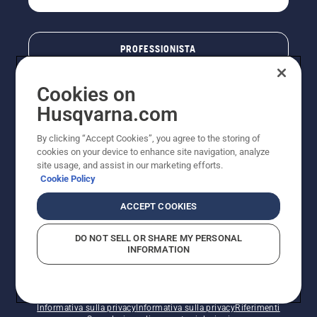
PROFESSIONISTA
Cookies on
Husqvarna.com
By clicking “Accept Cookies”, you agree to the storing of
cookies on your device to enhance site navigation, analyze
site usage, and assist in our marketing efforts.
Cookie Policy
© Husqvarna AB (publ). Tutti i diritti riservati. I prezzi
ACCEPT COOKIES
pubblicati si intendono raccomandati e arrotondati, non
impegnativi, comprensivi di I.V.A. vigente. FERCAD SpA
DO NOT SELL OR SHARE MY PERSONAL
- Via Retrone, 49 - 36077 Altavilla Vic. (VI) - Capitale
INFORMATION
Sociale € 2.000.000 int. vers. P.I. e C.F. 01252490246 -
REA 154821 - Società Unipersonale - Soggetta alla
Direzione e al Coordinamento di FERMAR SpA
Informativa sui cookie
Termini di utilizzo
Informativa sulla privacy
Informativa sulla privacy
Riferimenti