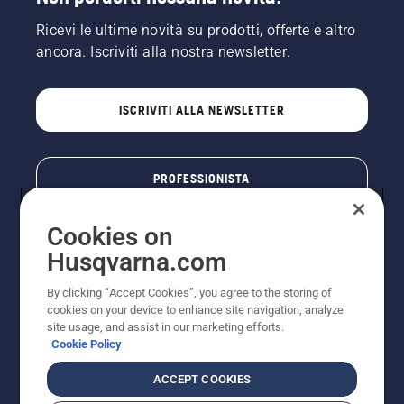
Ricevi le ultime novità su prodotti, offerte e altro
ancora. Iscriviti alla nostra newsletter.
ISCRIVITI ALLA NEWSLETTER
PROFESSIONISTA
Cookies on
Husqvarna.com
By clicking “Accept Cookies”, you agree to the storing of
cookies on your device to enhance site navigation, analyze
site usage, and assist in our marketing efforts.
Cookie Policy
© Husqvarna AB (publ). Tutti i diritti riservati. I prezzi
ACCEPT COOKIES
pubblicati si intendono raccomandati e arrotondati, non