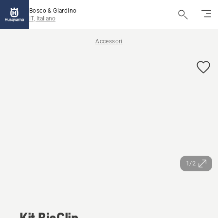
Bosco & Giardino
IT, Italiano
Accessori
1/2
Kit BioClip