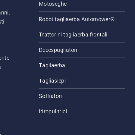
Motoseghe
anni,
Robot tagliaerba Automower®
ti
Trattorini tagliaerba frontali
,
Decespugliatori
ente
Tagliaerba
a
Tagliasiepi
Soffiatori
Idropulitrici
e