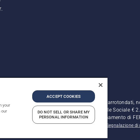
r.
ACCEPT COOKIES
. I prezzi pubblicati si intendono raccomandati e arrotondati, 
n your
Retrone, 49 - 36077 Altavilla Vic. (VI) - Capitale Sociale € 2.0
 our
DO NOT SELL OR SHARE MY
ersonale - Soggetta alla Direzione e al Coordinamento di 
PERSONAL INFORMATION
 sulla privacy
Informativa sulla privacy
Riferimenti
Segnalazione di 