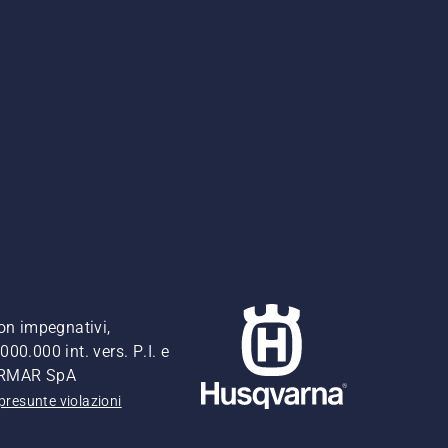
non impegnativi,
00.000 int. vers. P.I. e
FERMAR SpA
presunte violazioni