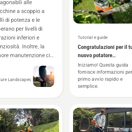
agonabili alle
chine a scoppio a
elli di potenza e le
erano per livelli di
razioni inferiori e
Tutorial e guide
Congratulazioni per il t
enziosità. Inoltre, la
nuovo potatore
ore manutenzione ci
Husqvarna Aspire™!
mette di risparmiare
Iniziamo! Questa guida
fornisce informazioni pe
aro ed essere più
primo avvio rapido e
ture Landscapes
rativi.
semplice.