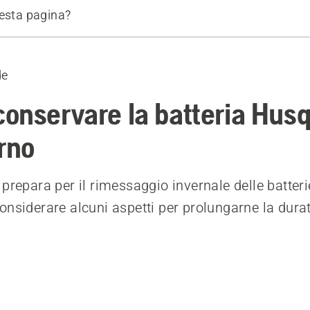
uesta pagina?
invernale della batteria
saggio della batteria, tieni presente quanto segue
de
igliati
onservare la batteria Hus
erno
prepara per il rimessaggio invernale delle batteri
onsiderare alcuni aspetti per prolungarne la dura