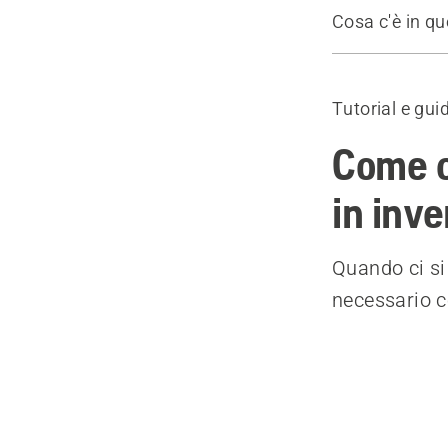
Cosa c'è in q
Rimessaggio 
Per il rimes
Tutorial e gui
Prodotti cons
Come c
in inv
Quando ci si 
necessario c