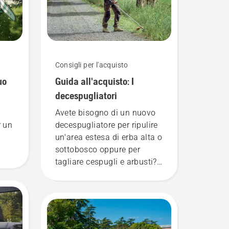
Consigli per l'acquisto
uo
Guida all'acquisto: I
decespugliatori
Avete bisogno di un nuovo
r un
decespugliatore per ripulire
un'area estesa di erba alta o
sottobosco oppure per
tagliare cespugli e arbusti?
Ecco alcuni aspetti da
considerare prima di
acquistare un
decespugliatore.