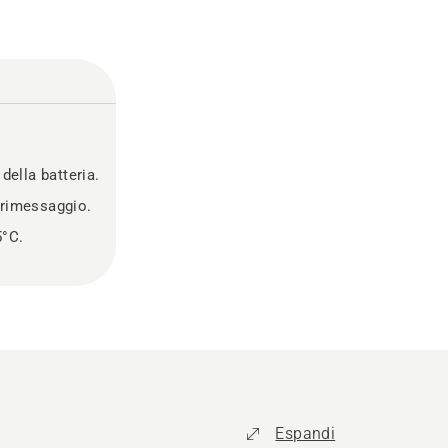
della batteria.
l rimessaggio.
5°C.
Espandi