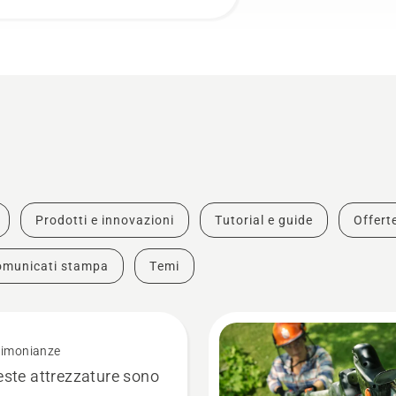
Prodotti e innovazioni
Tutorial e guide
Offert
omunicati stampa
Temi
timonianze
ste attrezzature sono