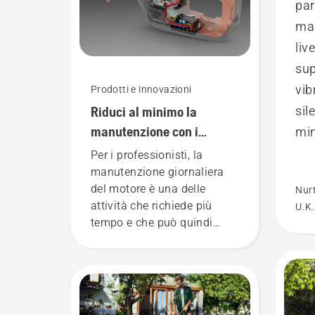
par
mac
liv
sup
vib
Prodotti e innovazioni
Riduci al minimo la
sil
manutenzione con i
min
prodotti a batteria.
per
Per i professionisti, la
manutenzione giornaliera
den
del motore è una delle
Nur
ope
attività che richiede più
U.K.
tempo e che può quindi
ridurre l'efficienza del
proprio lavoro. Con i
prodotti a batteria, questo
problema è notevolmente
ridotto.