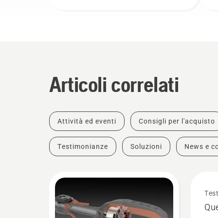
Articoli correlati
Attività ed eventi
Consigli per l'acquisto
Testimonianze
Soluzioni
News e c
Tes
Que