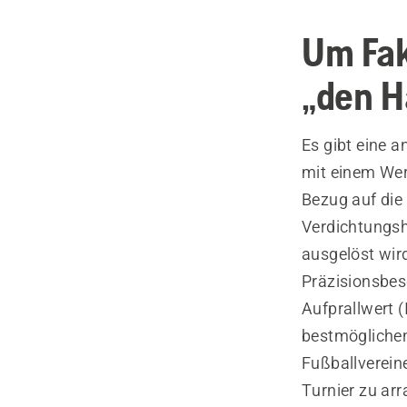
Um Fak
„den 
Es gibt eine a
mit einem We
Bezug auf die
Verdichtungsh
ausgelöst wird
Präzisionsbes
Aufprallwert (
bestmöglichen
Fußballvereine
Turnier zu arr