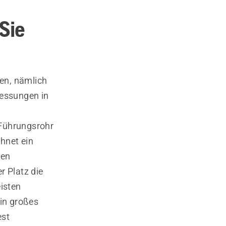
Sie
sen, nämlich
essungen in
 Führungsrohr
chnet ein
den
er Platz die
isten
ein großes
est