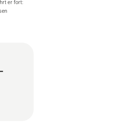
t er fort:
sen
-