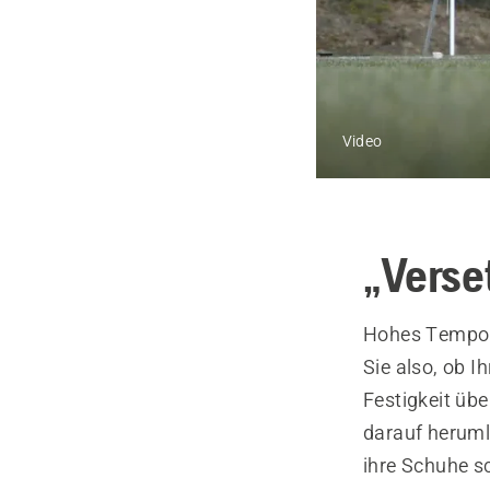
Video
„Verset
Hohes Tempo u
Sie also, ob I
Festigkeit üb
darauf herumla
ihre Schuhe s