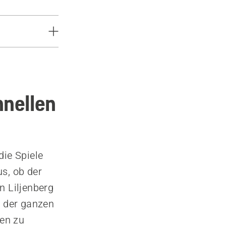
hnellen
die Spiele
s, ob der
n Liljenberg
f der ganzen
en zu