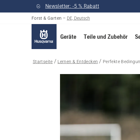
Newsletter: -5 % Rabatt
Forst & Garten
–
DE, Deutsch
Geräte
Teile und Zubehör
S
Startseite
Lernen & Entdecken
Perfekte Bedingu