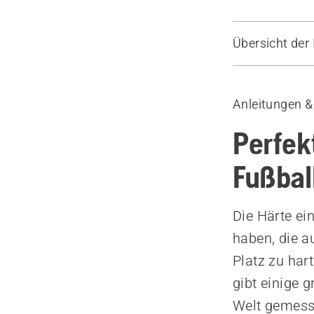
Übersicht der 
Leitfaden
Erfahren Si
Anleitungen &
Über Simeon
Geräte
Perfek
Fußbal
Die Härte ei
haben, die a
Platz zu har
gibt einige 
Welt gemess