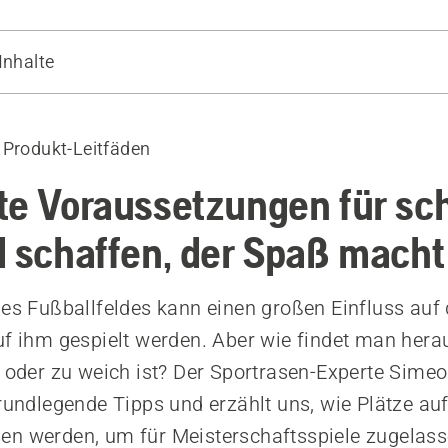
Inhalte
e mehr über Automower®-Mähroboter für Sportvereine
 Produkt-Leitfäden
 Lilienberg
te Voraussetzungen für sc
l schaffen, der Spaß macht
nes Fußballfeldes kann einen großen Einfluss auf 
uf ihm gespielt werden. Aber wie findet man herau
t oder zu weich ist? Der Sportrasen-Experte Simeo
grundlegende Tipps und erzählt uns, wie Plätze au
en werden, um für Meisterschaftsspiele zugelass