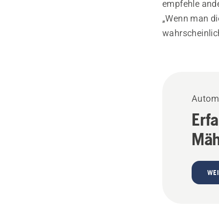
empfehle ander
„Wenn man die
wahrscheinlich
Autom
Erf
Mäh
WEI