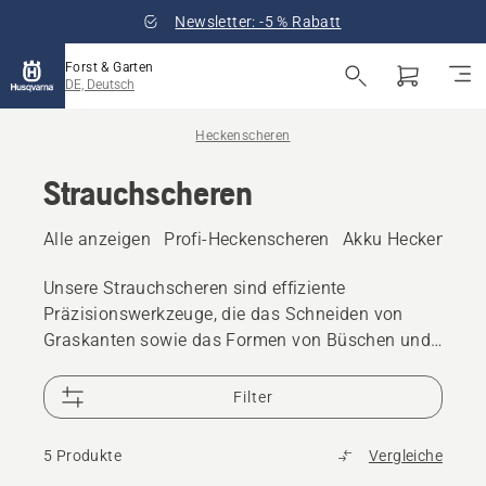
Newsletter: -5 % Rabatt
Forst & Garten
DE, Deutsch
Heckenscheren
Strauchscheren
Alle anzeigen
Profi-Heckenscheren
Akku Heckensche
Unsere Strauchscheren sind effiziente
Präzisionswerkzeuge, die das Schneiden von
Graskanten sowie das Formen von Büschen und
Hecken ermöglichen. Entdecken Sie die Vorteile
unserer elektrischen, akkubetriebenen und
Filter
schnurlosen Strauchscheren.
5 Produkte
Vergleiche