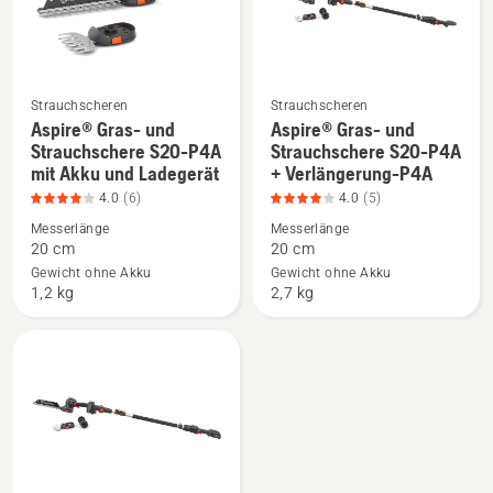
4
von
5
Strauchscheren
Strauchscheren
Aspire® Gras- und
Aspire® Gras- und
Mehr
Mehr
Strauchschere S20-P4A
Strauchschere S20-P4A
Details
Details
mit Akku und Ladegerät
+ Verlängerung-P4A
zu
zu
4.0
(6)
4.0
(5)
Aspire®
Aspire®
Messerlänge
Messerlänge
Gras-
Gras-
20 cm
20 cm
und
und
Gewicht ohne Akku
Gewicht ohne Akku
Strauchschere
Strauchschere
1,2 kg
2,7 kg
S20-
S20-
P4A
P4A
mit
+
Akku
Verlängerung-
und
P4A
Ladegerät
anzeigen,
anzeigen,
Produktbewertung