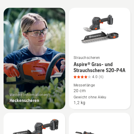
Alle
Produkte
Strauchscheren
Mehr
Aspire® Gras- und
Details
Strauchschere S20-P4A
zu
4.0
(6)
Aspire®
Messerlänge
Gras-
20 cm
Weitere Informationen
und
Gewicht ohne Akku
Heckenscheren
1,2 kg
Strauchschere
S20-
P4A
anzeigen,
Produktbewertung