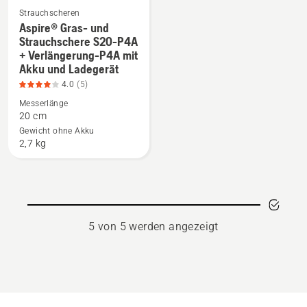
Produktbewertung
4
Strauchscheren
4
von
Aspire® Gras- und
Mehr
von
5
Strauchschere S20-P4A
Details
5
+ Verlängerung-P4A mit
Akku und Ladegerät
zu
Aspire®
4.0
(5)
Gras-
Messerlänge
20 cm
und
Gewicht ohne Akku
Strauchschere
2,7 kg
S20-
P4A
+
Verlängerung-
P4A
5 von 5 werden angezeigt
mit
Akku
und
Ladegerät
anzeigen,