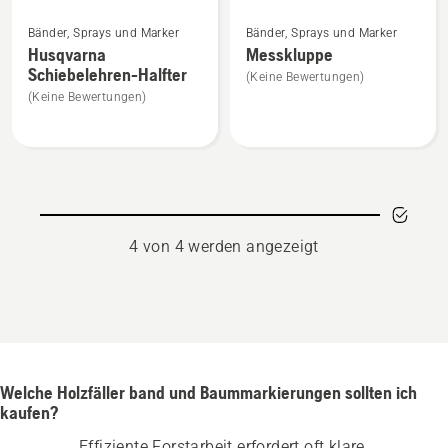
Mehr
Mehr
Bänder, Sprays und Marker
Bänder, Sprays und Marker
Details
Details
Husqvarna
Messkluppe
zu
zu
Schiebelehren-Halfter
(Keine Bewertungen)
Husqvarna
Messkluppe
(Keine Bewertungen)
Schiebelehren-
anzeigen
Halfter
anzeigen
4 von 4 werden angezeigt
Welche Holzfäller band und Baummarkierungen sollten ich
kaufen?
Effiziente Forstarbeit erfordert oft klare 