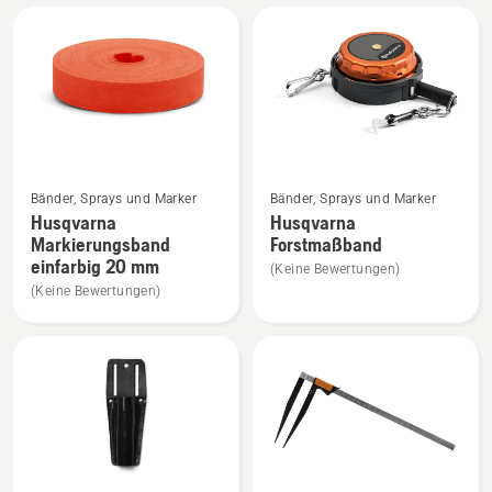
Alle
Produkte
Mehr
Mehr
Bänder, Sprays und Marker
Bänder, Sprays und Marker
Details
Details
Husqvarna
Husqvarna
zu
zu
Markierungsband
Forstmaßband
Husqvarna
Husqvarna
einfarbig 20 mm
(Keine Bewertungen)
Markierungsband
Forstmaßband
(Keine Bewertungen)
einfarbig
anzeigen
20
mm
anzeigen