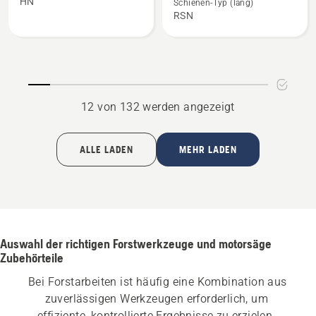
HN
Schienen-Typ (lang)
Tough
TOUGH
RSN
.325
50cm
1,5mm
3/8
HN
1,5mm
anzeigen
RSN
anzeigen
12 von 132 werden angezeigt
ALLE LADEN
MEHR LADEN
Auswahl der richtigen Forstwerkzeuge und motorsäge
Zubehörteile
Bei Forstarbeiten ist häufig eine Kombination aus 
zuverlässigen Werkzeugen erforderlich, um 
effiziente, kontrollierte Ergebnisse zu erzielen. 