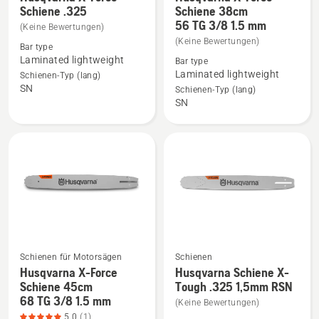
Schiene .325
Schiene 38cm
Details
Details
56 TG 3/8 1.5 mm
(Keine Bewertungen)
zu
zu
(Keine Bewertungen)
Bar type
Husqvarna
Husqvarna
Laminated lightweight
Bar type
X-
X-
Laminated lightweight
Schienen-Typ (lang)
Force
Force
SN
Schienen-Typ (lang)
Schiene
Schiene
SN
.325
38cm
anzeigen
56 TG 3/8
1.5
mm
anzeigen
Schienen für Motorsägen
Schienen
Husqvarna X-Force
Husqvarna Schiene X-
Mehr
Mehr
Schiene 45cm
Tough .325 1,5mm RSN
Details
Details
68 TG 3/8 1.5 mm
(Keine Bewertungen)
zu
zu
5.0
(1)