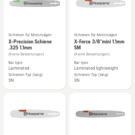
SM
anzeigen
anzeigen
Schienen für Motorsägen
Schienen für Motorsägen
Mehr
Mehr
X-Precision Schiene
X-Force 3/8"mini 1.1mm
Details
Details
.325 1.1mm
SM
zu
zu
(Keine Bewertungen)
(Keine Bewertungen)
X-
X-
Bar type
Bar type
Precision
Force
Laminated
Laminated lightweight
Schiene
3/8"mini
Schienen-Typ (lang)
Schienen-Typ (lang)
SN
SN
.325
1.1mm
1.1mm
SM
anzeigen
anzeigen