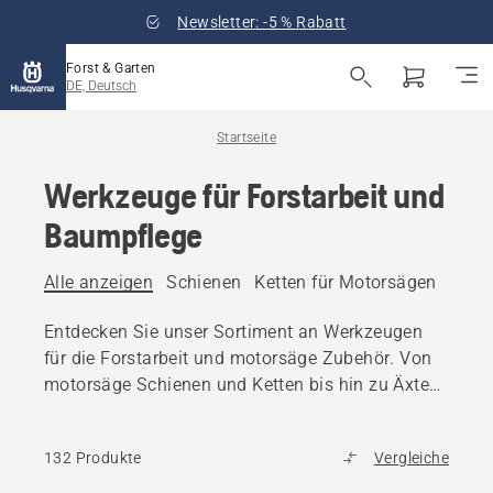
Newsletter: -5 % Rabatt
Forst & Garten
DE, Deutsch
Startseite
Werkzeuge für Forstarbeit und
Baumpflege
Alle anzeigen
Schienen
Ketten für Motorsägen
Feil
Entdecken Sie unser Sortiment an Werkzeugen
für die Forstarbeit und motorsäge Zubehör. Von
motorsäge Schienen und Ketten bis hin zu Äxten,
Keilen und Werkzeugen für die Handhabung von
Baumstämmen - hier finden Sie alle zuverlässige
132 Produkte
Vergleiche
Ausrüstung, die Sie benötigen.