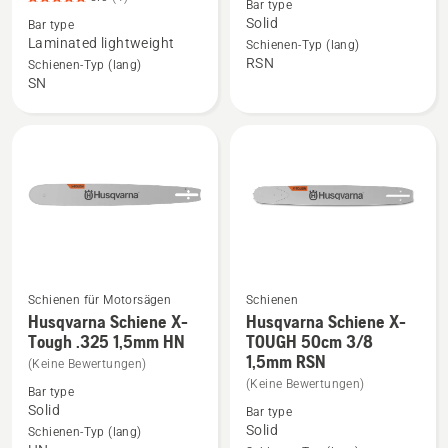
Bar type
Husqvarna
Husqvarna
Solid
Bar type
X-
Schiene
Laminated lightweight
Schienen-Typ (lang)
Force
X-
RSN
Schienen-Typ (lang)
Schiene
Tough
SN
45cm
.325
68 TG 3/8
1,5mm
1.5
RSN
mm
anzeigen
anzeigen,
Produktbewertung
5
von
5
Schienen für Motorsägen
Schienen
Husqvarna Schiene X-
Husqvarna Schiene X-
Mehr
Mehr
Tough .325 1,5mm HN
TOUGH 50cm 3/8
Details
Details
1,5mm RSN
(Keine Bewertungen)
zu
zu
(Keine Bewertungen)
Bar type
Husqvarna
Husqvarna
Solid
Bar type
Schiene
Schiene
Solid
Schienen-Typ (lang)
X-
X-