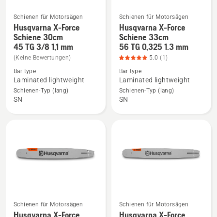
Schienen für Motorsägen
Schienen für Motorsägen
Husqvarna X-Force
Husqvarna X-Force
Mehr
Mehr
Schiene 30cm
Schiene 33cm
Details
Details
45 TG 3/8 1,1 mm
56 TG 0,325 1.3 mm
zu
zu
(Keine Bewertungen)
5.0
(1)
Husqvarna
Husqvarna
Bar type
Bar type
X-
X-
Laminated lightweight
Laminated lightweight
Force
Force
Schienen-Typ (lang)
Schienen-Typ (lang)
Schiene
Schiene
SN
SN
30cm
33cm
45 TG 3/8
56 TG 0,325
1,1
1.3
mm
mm
anzeigen
anzeigen,
Produktbewertung
5
von
5
Schienen für Motorsägen
Schienen für Motorsägen
Husqvarna X-Force
Husqvarna X-Force
Mehr
Mehr