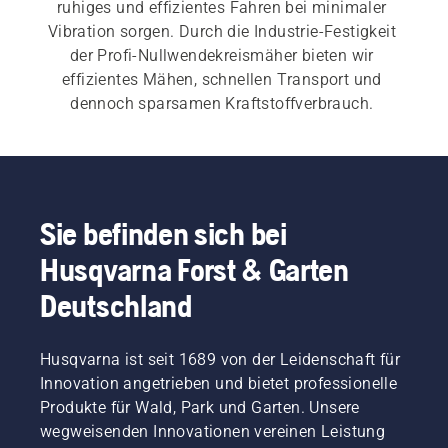
ruhiges und effizientes Fahren bei minimaler 
Vibration sorgen. Durch die Industrie-Festigkeit 
der Profi-Nullwendekreismäher bieten wir 
effizientes Mähen, schnellen Transport und 
dennoch sparsamen Kraftstoffverbrauch. 
Die robusten Profi-Nullwendekreismäher von 
Husqvarna eignen sich für alle Grünflächen 
jeglichen Zustands – von gepflegten bis zu 
Sie befinden sich bei
unebenen Bereichen, von Hängen bis hin zu 
Husqvarna Forst & Garten
hohem Gras. Entdecken und vergleichen Sie all 
unsere 
Nullwendekreismäher
.
Deutschland
Husqvarna ist seit 1689 von der Leidenschaft für
Innovation angetrieben und bietet professionelle
Produkte für Wald, Park und Garten. Unsere
wegweisenden Innovationen vereinen Leistung