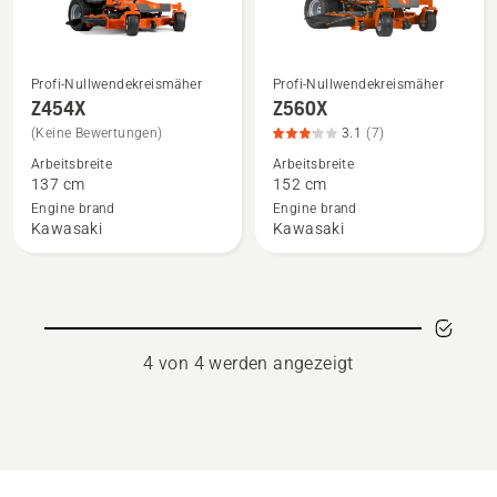
Profi-Nullwendekreismäher
Profi-Nullwendekreismäher
Mehr
Mehr
Z454X
Z560X
Details
Details
(Keine Bewertungen)
3.1
(7)
zu
zu
Arbeitsbreite
Arbeitsbreite
Z454X
Z560X
137 cm
152 cm
anzeigen
anzeigen,
Engine brand
Engine brand
Produktbewertung
Kawasaki
Kawasaki
3.1
von
5
4 von 4 werden angezeigt