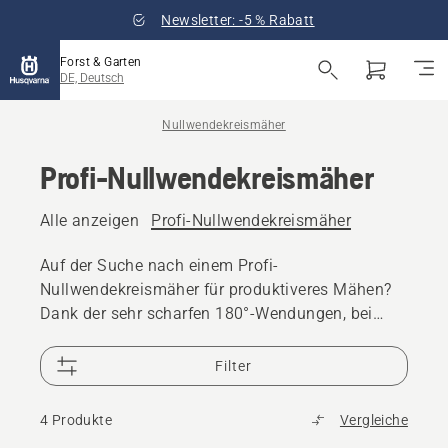
Newsletter: -5 % Rabatt
Forst & Garten
DE, Deutsch
Nullwendekreismäher
Profi-Nullwendekreismäher
Alle anzeigen
Profi-Nullwendekreismäher
Auf der Suche nach einem Profi-
Nullwendekreismäher für produktiveres Mähen?
Dank der sehr scharfen 180°-Wendungen, bei
denen kein Grashalm ungeschnitten bleibt,
erzielen Sie hervorragende Mähergebnisse.
Filter
Entdecken Sie unsere Profi-Nullwendekreismäher,
entwickelt für den anspruchsvollen,
4 Produkte
Vergleiche
professionellen Einsatz.