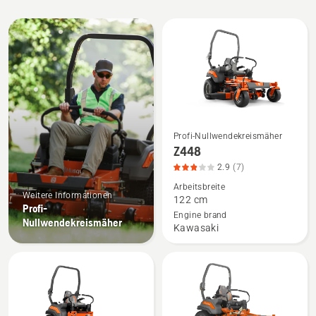
Alle
Produkte
Profi-Nullwendekreismäher
Mehr
Z448
Details
2.9
(7)
zu
Arbeitsbreite
Z448
Weitere Informationen
122 cm
anzeigen,
Profi-
Engine brand
Nullwendekreismäher
Produktbewertung
Kawasaki
2.9
von
5