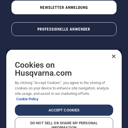
NEWSLETTER ANMELDUNG
PROFESSIONELLE ANWENDER
Cookies on
Husqvarna.com
By clicking “Accept Cookies”, you agree to the storing of
cookies on your device to enhance site navigation, analyze
© Husqvarna AB (publ). Alle Rechte vorbehalten. Bei
site usage, and assist in our marketing efforts.
den Preisangaben handelt es sich um unverbindliche
Cookie Policy
Preisempfehlungen in Euro inkl. der gesetzlichen
Mehrwertsteuer. Alle Preise sind unverbindliche
ACCEPT COOKIES
Preisempfehlungen (inkl. MwSt), es sei denn sie sind für
den direkten Kauf verfügbar.
DO NOT SELL OR SHARE MY PERSONAL
Cookie-Richtlinie
Nutzungsbedingungen
Datenschutzerklärung
INFORMATION