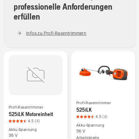
professionelle Anforderungen
erfüllen
Infos zu Profi-Rasentrimmern
Profi-Rasentrimmer
Mehr
Mehr
Profi-Rasentrimmer
525iLK
Details
Details
525iLK Motoreinheit
4.5
(4)
zu
zu
4.5
(4)
Akku-Spannung
525iLK
525iLK
Akku-Spannung
36 V
36 V
Motoreinheit
anzeigen,
Arbeitsbreite