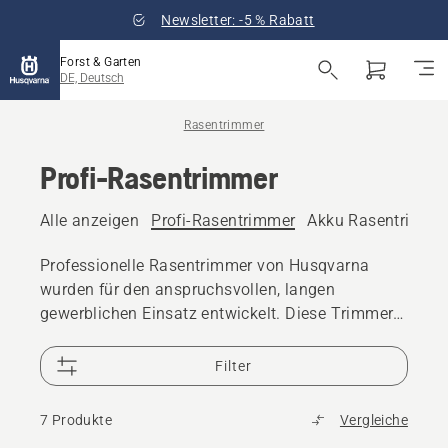
Newsletter: -5 % Rabatt
Forst & Garten
DE, Deutsch
Rasentrimmer
Profi-Rasentrimmer
Alle anzeigen
Profi-Rasentrimmer
Akku Rasentrimme
Professionelle Rasentrimmer von Husqvarna
wurden für den anspruchsvollen, langen
gewerblichen Einsatz entwickelt. Diese Trimmer
sind sehr effizient, zuverlässig, leistungsstark,
gut ausbalanciert und einfach zu handhaben, um
Filter
maximale Betriebszeit zu gewährleisten.
7 Produkte
Vergleiche