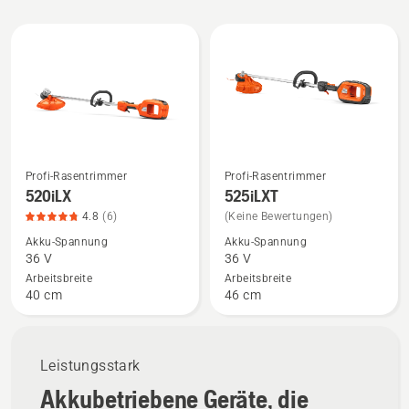
Alle
Produkte
Profi-Rasentrimmer
Profi-Rasentrimmer
Mehr
Mehr
520iLX
525iLXT
Details
Details
4.8
(6)
(Keine Bewertungen)
zu
zu
Akku-Spannung
Akku-Spannung
520iLX
525iLXT
36 V
36 V
anzeigen,
anzeigen
Arbeitsbreite
Arbeitsbreite
Produktbewertung
40 cm
46 cm
4.8
von
5
Leistungsstark
Akkubetriebene Geräte, die