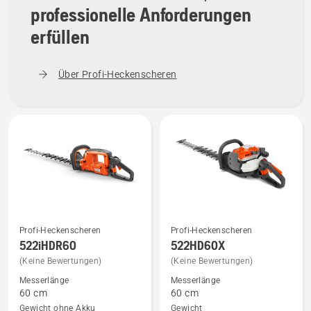
professionelle Anforderungen
erfüllen
Über Profi-Heckenscheren
Profi-Heckenscheren
Profi-Heckenscheren
Mehr
Mehr
522iHDR60
522HD60X
Details
Details
(Keine Bewertungen)
(Keine Bewertungen)
zu
zu
Messerlänge
Messerlänge
522iHDR60
522HD60X
60 cm
60 cm
anzeigen
anzeigen
Gewicht ohne Akku
Gewicht