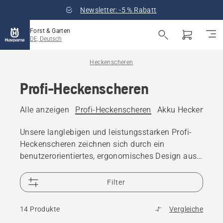
Newsletter: -5 % Rabatt
Forst & Garten
DE, Deutsch
Heckenscheren
Profi-Heckenscheren
Alle anzeigen
Profi-Heckenscheren
Akku Heckensche
Unsere langlebigen und leistungsstarken Profi-
Heckenscheren zeichnen sich durch ein
benutzerorientiertes, ergonomisches Design aus,
das auch beim professionellen Einsatz für
Effizienz sorgt. Finden und kaufen Sie eine neue
Filter
Profi-Akku- und Elektro- oder Benzin-
Heckenschere.
14 Produkte
Vergleiche