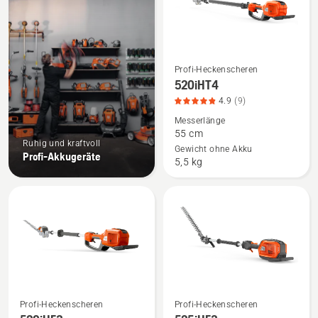
Profi-Heckenscheren
Mehr
520iHT4
Details
4.9
(9)
zu
Messerlänge
520iHT4
55 cm
anzeigen,
Ruhig und kraftvoll
Gewicht ohne Akku
Profi-Akkugeräte
Produktbewertung
5,5 kg
4.9
von
5
Profi-Heckenscheren
Profi-Heckenscheren
Mehr
Mehr