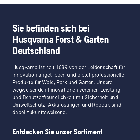
für drehmomentstarke Grobschnitte. Wir bieten 
Akku- und Elektro- sowie Benzin-Profi-
Heckenscheren – an, die über eine hervorragende 
Manövrierbarkeit und ein benutzerorientiertes 
Sie befinden sich bei
Design verfügen. Wenn Sie eine größere 
Husqvarna Forst & Garten
Reichweite benötigen, sind unsere 
Stabheckenscheren
 die ideale Wahl für die 
Deutschland
gewerbliche Nutzung.
Husqvarna ist seit 1689 von der Leidenschaft für
Innovation angetrieben und bietet professionelle
Produkte für Wald, Park und Garten. Unsere
wegweisenden Innovationen vereinen Leistung
und Benutzerfreundlichkeit mit Sicherheit und
Umweltschutz. Akkulösungen und Robotik sind
dabei zukunftsweisend.
Entdecken Sie unser Sortiment