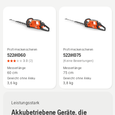
Alle
Produkte
Profi-Heckenscheren
Profi-Heckenscheren
Mehr
Mehr
522iHD60
522iHD75
Details
Details
3.0
(2)
(Keine Bewertungen)
zu
zu
Messerlänge
Messerlänge
522iHD60
522iHD75
60 cm
75 cm
anzeigen,
anzeigen
Gewicht ohne Akku
Gewicht ohne Akku
Produktbewertung
3,6 kg
3,8 kg
3
von
5
Leistungsstark
Akkubetriebene Geräte, die