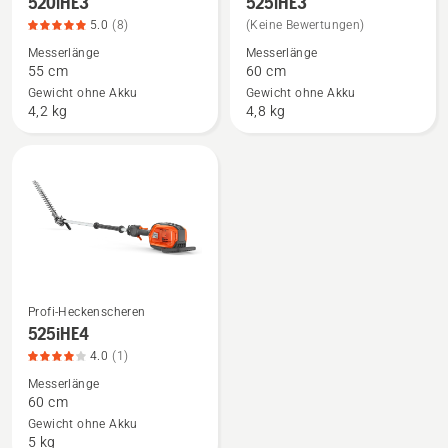
520iHE3
525iHE3
Details
Details
5.0
(8)
(Keine Bewertungen)
zu
zu
Messerlänge
Messerlänge
520iHE3
525iHE3
55 cm
60 cm
anzeigen,
anzeigen
Gewicht ohne Akku
Gewicht ohne Akku
Produktbewertung
4,2 kg
4,8 kg
5
von
5
Profi-Heckenscheren
Mehr
525iHE4
Details
4.0
(1)
zu
Messerlänge
525iHE4
60 cm
anzeigen,
Gewicht ohne Akku
Produktbewertung
5 kg