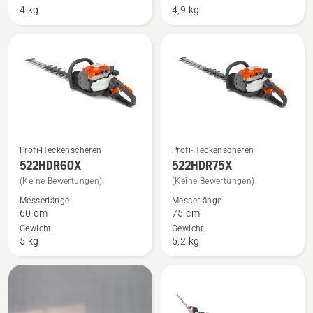
4 kg
4,9 kg
Profi-Heckenscheren
Profi-Heckenscheren
Mehr
Mehr
522HDR60X
522HDR75X
Details
Details
(Keine Bewertungen)
(Keine Bewertungen)
zu
zu
Messerlänge
Messerlänge
522HDR60X
522HDR75X
60 cm
75 cm
anzeigen
anzeigen
Gewicht
Gewicht
5 kg
5,2 kg