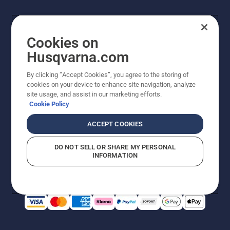
Cookies on
Husqvarna.com
By clicking “Accept Cookies”, you agree to the storing of
cookies on your device to enhance site navigation, analyze
© Husqvarna AB (publ). Alle Rechte vorbehalten. Bei
site usage, and assist in our marketing efforts.
den Preisangaben handelt es sich um unverbindliche
Cookie Policy
Preisempfehlungen in Euro inkl. der gesetzlichen
Mehrwertsteuer. Alle Preise sind unverbindliche
ACCEPT COOKIES
Preisempfehlungen (inkl. MwSt), es sei denn sie sind für
den direkten Kauf verfügbar.
DO NOT SELL OR SHARE MY PERSONAL
Cookie-Richtlinie
Nutzungsbedingungen
Datenschutzerklärung
INFORMATION
Impressum
Vermutete Verstöße melden