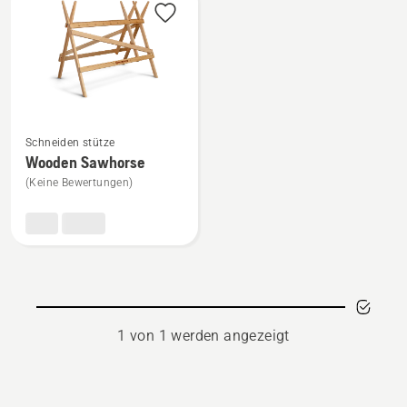
Produkte
Mehr
Schneiden stütze
Details
Wooden Sawhorse
zu
(Keine Bewertungen)
Wooden
Sawhorse
anzeigen
1 von 1 werden angezeigt