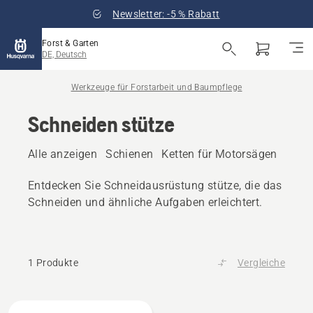
Newsletter: -5 % Rabatt
Forst & Garten
DE, Deutsch
Werkzeuge für Forstarbeit und Baumpflege
Schneiden stütze
Alle anzeigen
Schienen
Ketten für Motorsägen
Feil
Entdecken Sie Schneidausrüstung stütze, die das
Schneiden und ähnliche Aufgaben erleichtert.
1 Produkte
Vergleiche
Alle