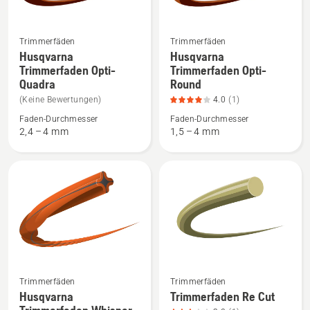
Trimmerfäden
Trimmerfäden
Mehr
Mehr
Husqvarna
Husqvarna
Details
Details
Trimmerfaden Opti-
Trimmerfaden Opti-
zu
zu
Quadra
Round
Husqvarna
Husqvarna
(Keine Bewertungen)
4.0
(1)
Trimmerfaden
Trimmerfaden
Faden-Durchmesser
Faden-Durchmesser
Opti-
Opti-
2,4 – 4 mm
1,5 – 4 mm
Quadra
Round
anzeigen
anzeigen,
Produktbewertung
4
von
5
Trimmerfäden
Trimmerfäden
Mehr
Mehr
Husqvarna
Trimmerfaden Re Cut
Details
Details