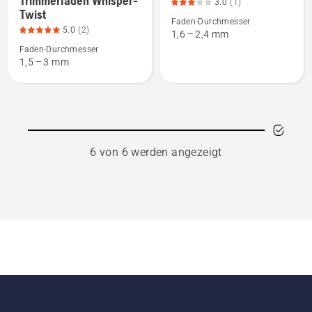
Trimmerfaden Whisper-
3.0
(1)
zu
zu
Twist
Faden-Durchmesser
Husqvarna
Trimmerfaden
5.0
(2)
1,6 – 2,4 mm
Trimmerfaden
Re
Faden-Durchmesser
Whisper-
Cut
1,5 – 3 mm
Twist
anzeigen,
anzeigen,
Produktbewertung
Produktbewertung
3
5
von
von
5
6 von 6 werden angezeigt
5