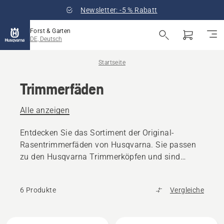
Newsletter: -5 % Rabatt
Forst & Garten
DE, Deutsch
Startseite
Trimmerfäden
Alle anzeigen
Entdecken Sie das Sortiment der Original-
Rasentrimmerfäden von Husqvarna. Sie passen
zu den Husqvarna Trimmerköpfen und sind
besonders langlebig, um Ausfallzeiten zu
verringern.
6 Produkte
Vergleiche
Alle