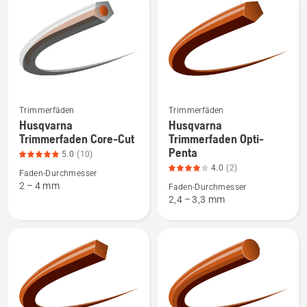
Produkte
Trimmerfäden
Trimmerfäden
Mehr
Mehr
Husqvarna
Husqvarna
Details
Details
Trimmerfaden Core-Cut
Trimmerfaden Opti-
zu
zu
Penta
5.0
(10)
Husqvarna
Husqvarna
4.0
(2)
Faden-Durchmesser
Trimmerfaden
Trimmerfaden
2 – 4 mm
Faden-Durchmesser
Core-
Opti-
2,4 – 3,3 mm
Cut
Penta
anzeigen,
anzeigen,
Produktbewertung
Produktbewertung
5
4
von
von
5
5