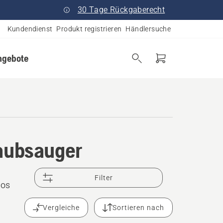
30 Tage Rückgaberecht
Kundendienst
Produkt registrieren
Händlersuche
ngebote
taubsauger
Filter
los
Vergleiche
Sortieren nach