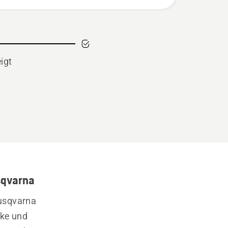
igt
sqvarna
usqvarna 
ke und 