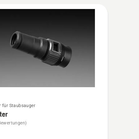
 für Staubsauger
ter
Bewertungen)
n