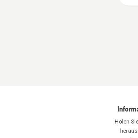
anzeig
Inform
Holen Si
heraus 