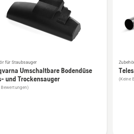
Mehr
ör für Staubsauger
Zubehör
Details
qvarna Umschaltbare Bodendüse
Tele
zu
s- und Trockensauger
(Keine 
rna
Telesko
e Bewertungen)
ltbare
anzeige
üse
nsauger