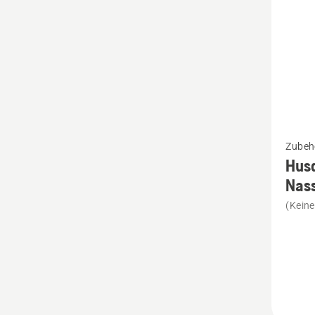
Mehr
Zubeh
Details
Hus
zu
Nas
Husqva
(Kein
Umscha
Bodend
Nass-
und
Trocke