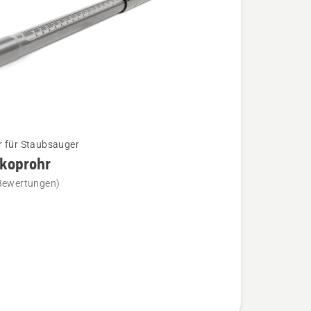
 für Staubsauger
skoprohr
Bewertungen)
prohr
n