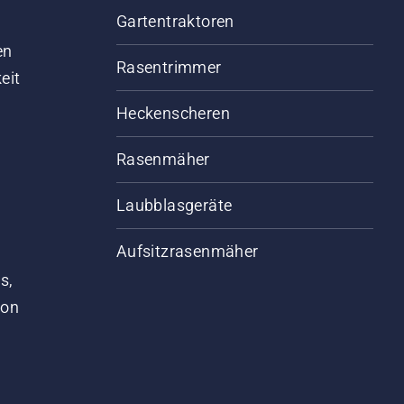
Gartentraktoren
d
en
Rasentrimmer
eit
Heckenscheren
Rasenmäher
Laubblasgeräte
Aufsitzrasenmäher
s,
von