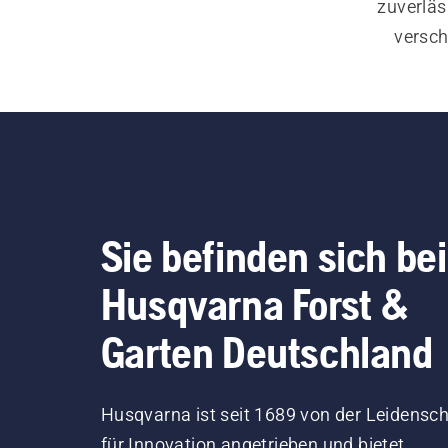
zuverläs
versch
einsch
dabei,
bessere
Sie befinden sich bei
Husqvarna Forst &
Garten Deutschland
Husqvarna ist seit 1689 von der Leidensch
für Innovation angetrieben und bietet