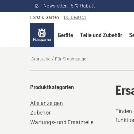
Newsletter: -5 % Rabatt
Forst & Garten
–
DE, Deutsch
Geräte
Teile und Zubehör
S
Startseite
Für Staubsauger
Ers
Produktkategorien
Alle anzeigen
Finden 
Zubehör
funktio
Wartungs- und Ersatzteile