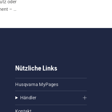
utz oder 
ent – 
Ihnen 
 noch 
en und 
Nützliche Links
Husqvarna MyPages
Händler
Kontakt