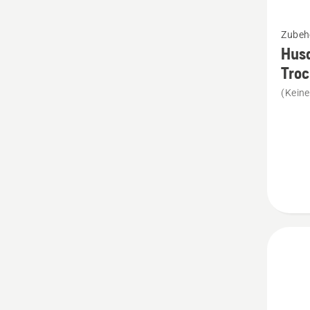
Mehr
Zubeh
Details
Hus
zu
Tro
Husqva
(Kein
Auto/B
Nass-
und
Trocke
anzeig