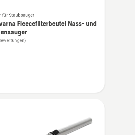
 für Staubsauger
arna Fleecefilterbeutel Nass- und
kensauger
na
Bewertungen)
terbeutel
sauger
n