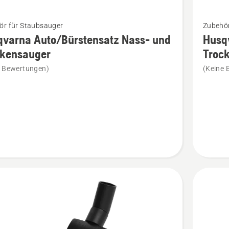
Mehr
ör für Staubsauger
Zubehör
Details
qvarna Auto/Bürstensatz Nass- und
Husqv
zu
ckensauger
Troc
rna
Husqvar
e Bewertungen)
(Keine 
ürstensatz
Fleecefil
Nass-
und
nsauger
Trocken
en
anzeige