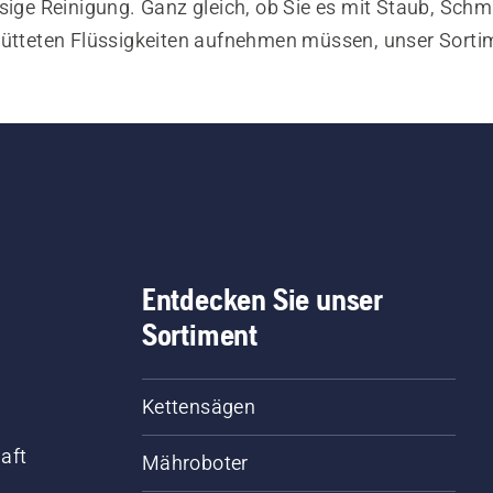
sige Reinigung. Ganz gleich, ob Sie es mit Staub, Schm
ütteten Flüssigkeiten aufnehmen müssen, unser Sortim
ließlich Reinigungsspritzenkits und Bodendüsen – hilft 
 jede Aufgabe mit Leichtigkeit zu erledigen. Machen Sie
 Erfahrungen mit dem Staubsauger mit Husqvarna Teil
Zubehör.
Entdecken Sie unser
Sortiment
Kettensägen
aft
Mähroboter