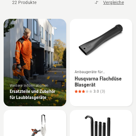
22 Produkte
Vergleiche
Alle
Produkte
Mehr
Anbaugeräte für
Details
Laubblasgeräte
Husqvarna Flachdüse
zu
Blasgerät
Weitere Informationen
Husqvarna
Ersatzteile und Zubehör
3.0
(3)
Flachdüse
für Laubblasgeräte
Blasgerät
anzeigen,
Produktbewertung
3
von