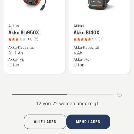
5
Akkus
Akkus
Mehr
Mehr
Akku BLi950X
Akku B140X
Details
Details
3.0
(2)
5.0
(1)
zu
zu
Akku-Kapazität
Akku-Kapazität
Akku
Akku
31,1 Ah
4 Ah
BLi950X
B140X
Akku-Typ
Akku-Typ
anzeigen,
anzeigen,
Li-Ion
Li-Ion
Produktbewertung
Produktbewertung
3
5
von
von
5
5
12 von 22 werden angezeigt
ALLE LADEN
MEHR LADEN