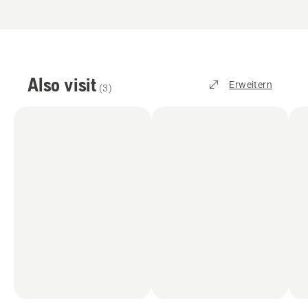
Also visit
Erweitern
(
3
)