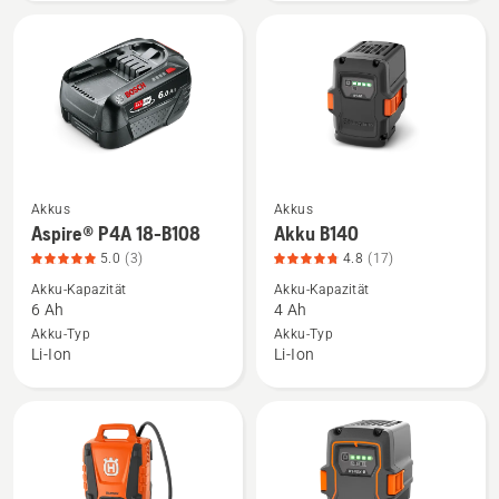
4.9
4.4
von
von
5
5
Akkus
Akkus
Mehr
Mehr
Aspire® P4A 18-B108
Akku B140
Details
Details
5.0
(3)
4.8
(17)
zu
zu
Akku-Kapazität
Akku-Kapazität
Aspire®
Akku
6 Ah
4 Ah
P4A
B140
Akku-Typ
Akku-Typ
18-
anzeigen,
Li-Ion
Li-Ion
B108
Produktbewertung
anzeigen,
4.8
Produktbewertung
von
5
5
von