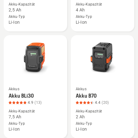
Akku-Kapazität
Akku-Kapazität
Aspire®
Aspire®
2,5 Ah
4 Ah
P4A
P4A
Akku-Typ
Akku-Typ
18-
18-
Li-Ion
Li-Ion
B45
B72
anzeigen,
anzeigen,
Produktbewertung
Produktbewertung
4.8
4.6
von
von
5
5
Akkus
Akkus
Mehr
Mehr
Akku BLi30
Akku B70
Details
Details
4.9
(13)
4.4
(20)
zu
zu
Akku-Kapazität
Akku-Kapazität
Akku
Akku
7,5 Ah
2 Ah
BLi30
B70
Akku-Typ
Akku-Typ
anzeigen,
anzeigen,
Li-Ion
Li-Ion
Produktbewertung
Produktbewertung