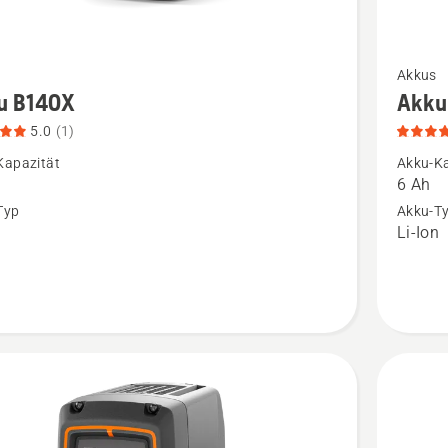
Mehr
Akkus
Details
u B140X
Akku
zu
5.0
(1)
Akku
Kapazität
Akku-Ka
B220X
6 Ah
n,
anzeigen
Typ
Akku-T
n
Li-Ion
tbewertung
Produkt
5
von
5