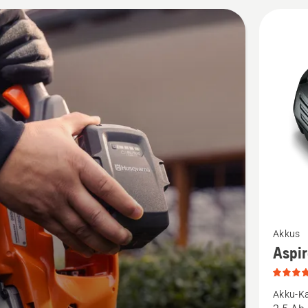
kte
Mehr
Akkus
Details
Aspi
zu
Aspire®
Akku-Ka
P4A