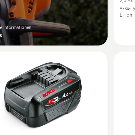
2,5 Ah
18-
Akku-T
Li-Ion
B45
anzeigen
re Informationen
Produkt
s
4.8
von
5