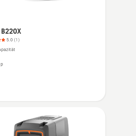
 B220X
5.0
(1)
pazität
,
yp
bewertung