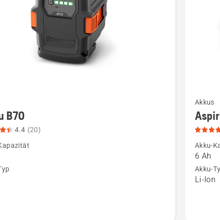
Mehr
Akkus
Details
u B70
Aspi
zu
4.4
(20)
Aspire®
Kapazität
Akku-Ka
P4A
6 Ah
n,
18-
Typ
Akku-T
n
Li-Ion
tbewertung
B108
anzeigen
Produkt