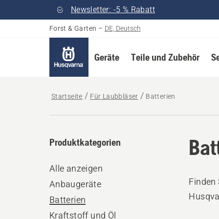
Newsletter: -5 % Rabatt
Forst & Garten
–
DE, Deutsch
Geräte
Teile und Zubehör
S
Startseite
Für Laubbläser
Batterien
Bat
Produktkategorien
Alle anzeigen
Finden 
Anbaugeräte
Husqva
Batterien
Kraftstoff und Öl