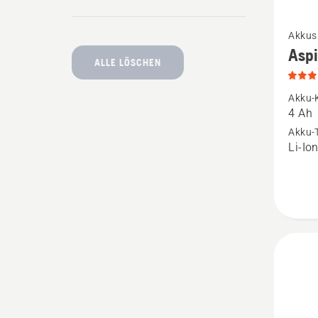
Mehr
Akkus
Details
Asp
zu
ALLE LÖSCHEN
Aspire
Akku-
P4A
4 Ah
18-
Akku-
Li-Io
B72
anzeige
Produk
4.6
von
5