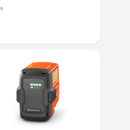
yp
,
bewertung