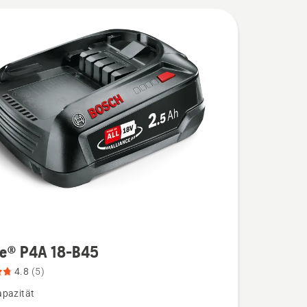
re® P4A 18-B45
4.8
(5)
pazität