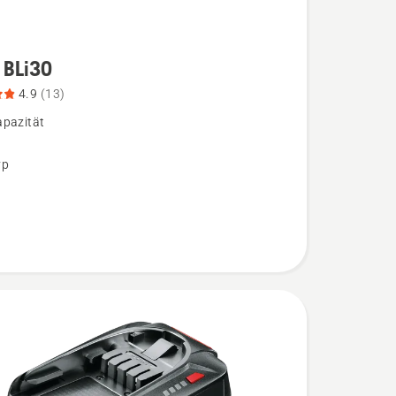
 BLi30
4.9
(13)
pazität
,
yp
bewertung