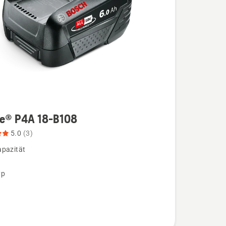
re® P4A 18-B108
5.0
(3)
pazität
yp
,
bewertung