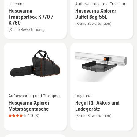
Lagerung
Aufbewahrung und Transport
Details
Details
Husqvarna
Husqvarna Xplorer
zu
zu
Transportbox K 770 /
Duffel Bag 55L
Husqvarna
Husqvarna
K 760
(Keine Bewertungen)
Transportbox
Xplorer
(Keine Bewertungen)
K 770
Duffel
/
Bag
K 760
55L
anzeigen
anzeigen
Mehr
Mehr
Aufbewahrung und Transport
Lagerung
Details
Details
Husqvarna Xplorer
Regal für Akkus und
zu
zu
Motorsägentasche
Ladegeräte
Husqvarna
Regal
4.0
(3)
(Keine Bewertungen)
Xplorer
für
Motorsägentasche
Akkus
anzeigen,
und