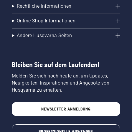
Zudem
Rechtliche Informationen
bringen
sie einen
reichen
Online Shop Informationen
professionellen
Erfahrungsschatz
Andere Husqvarna Seiten
auf den
Gebieten
Forst-,
Park-
oder
Bleiben Sie auf dem Laufenden!
Gartenpflege
mit. Viele
Melden Sie sich noch heute an, um Updates,
von
Neuigkeiten, Inspirationen und Angebote von
ihnen
nehmen
Husqvarna zu erhalten.
regelmäßig
an
internationalen
NEWSLETTER ANMELDUNG
Meisterschaften
für
Waldarbeiter,
Schnitzer
PROFESSIONELLE ANWENDER