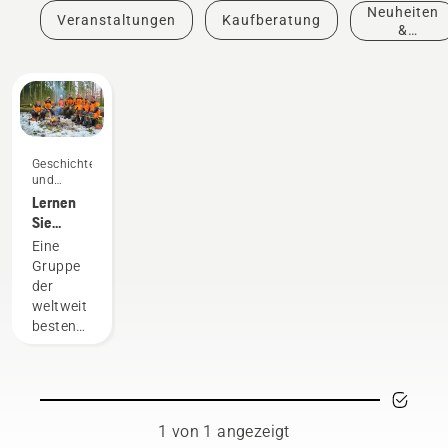
Neuheiten
Veranstaltungen
Kaufberatung
&
Produkte
Geschichten
und
Inspiration
Lernen
Sie
unsere
Eine
Markenbotschafter
Gruppe
kennen
der
weltweit
besten
Forstarbeiter,
Baumpfleger
und
Schnitzer
bilden
1 von 1 angezeigt
unser