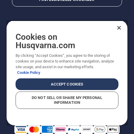
oder
Baumkletterer
teil. Sie
alle
teilen
unsere
Cookies on
Leidenschaft
Husqvarna.com
für die
Natur
By clicking “Accept Cookies”, you agree to the storing of
und für
cookies on your device to enhance site navigation, analyze
© Husqvarna AB (publ). Alle Rechte vorbehalten. Bei
Husqvarna.
site usage, and assist in our marketing efforts.
den Preisangaben handelt es sich um unverbindliche
Lassen
Cookie Policy
Preisempfehlungen in Euro inkl. der gesetzlichen
Sie sich
Mehrwertsteuer. Alle Preise sind unverbindliche
von
ACCEPT COOKIES
Preisempfehlungen (inkl. MwSt), es sei denn sie sind für
unserem
den direkten Kauf verfügbar.
Team
DO NOT SELL OR SHARE MY PERSONAL
Cookie-Richtlinie
Nutzungsbedingungen
Datenschutzerklärung
inspirieren.
INFORMATION
Impressum
Vermutete Verstöße melden