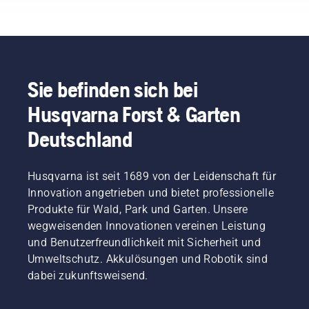
Markenbotschafter-
Team.
Durch ihr
umfassendes
Fachwissen
sind sie
Sie befinden sich bei
ausgezeichnete
Husqvarna Forst & Garten
Botschafter
unserer
Deutschland
Marke,
gleichzeitig
sind sie
Husqvarna ist seit 1689 von der Leidenschaft für
aber
auch
Innovation angetrieben und bietet professionelle
unsere
Produkte für Wald, Park und Garten. Unsere
anspruchsvollsten
wegweisenden Innovationen vereinen Leistung
Kunden.
und Benutzerfreundlichkeit mit Sicherheit und
Jedes
Umweltschutz. Akkulösungen und Robotik sind
Mitglied
unseres
dabei zukunftsweisend.
Teams
hat