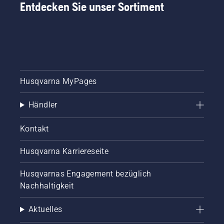
Entdecken Sie unser Sortiment
langjährige
Erfahrung
mit
unseren
Produkten.
Deshalb
arbeiten
wir sehr
Husqvarna MyPages
eng mit
unseren
Händler
Botschaftern
zusammen
und
Kontakt
berücksichtigen
ihre
Husqvarna Karriereseite
Anregungen
und
Husqvarnas Engagement bezüglich
Ideen bei
der
Nachhaltigkeit
Weiterentwicklung
unserer
Aktuelles
Produkte.