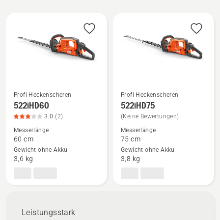
Alle
Produkte
Profi-Heckenscheren
Profi-Heckenscheren
Mehr
Mehr
522iHD60
522iHD75
Details
Details
3.0
(2)
(Keine Bewertungen)
zu
zu
Messerlänge
Messerlänge
522iHD60
522iHD75
60 cm
75 cm
Gewicht ohne Akku
Gewicht ohne Akku
anzeigen,
anzeigen
3,6 kg
3,8 kg
Produktbewertung
3
von
5
Leistungsstark