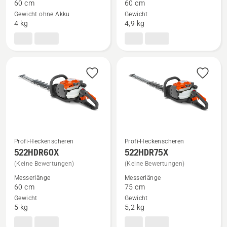
522iHDR60
522HD60X
60 cm
60 cm
Gewicht ohne Akku
Gewicht
anzeigen
anzeigen
4 kg
4,9 kg
Profi-Heckenscheren
Profi-Heckenscheren
Mehr
Mehr
522HDR60X
522HDR75X
Details
Details
(Keine Bewertungen)
(Keine Bewertungen)
zu
zu
Messerlänge
Messerlänge
522HDR60X
522HDR75X
60 cm
75 cm
Gewicht
Gewicht
anzeigen
anzeigen
5 kg
5,2 kg