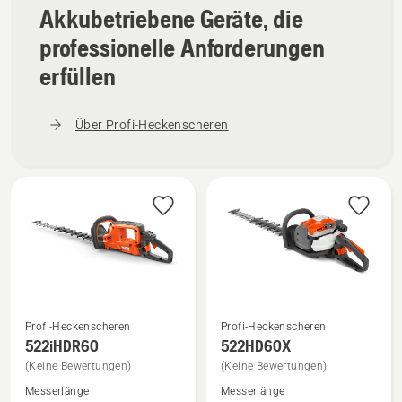
Akkubetriebene Geräte, die
professionelle Anforderungen
erfüllen
Über Profi-Heckenscheren
Profi-Heckenscheren
Profi-Heckenscheren
Mehr
Mehr
522iHDR60
522HD60X
Details
Details
(Keine Bewertungen)
(Keine Bewertungen)
zu
zu
Messerlänge
Messerlänge