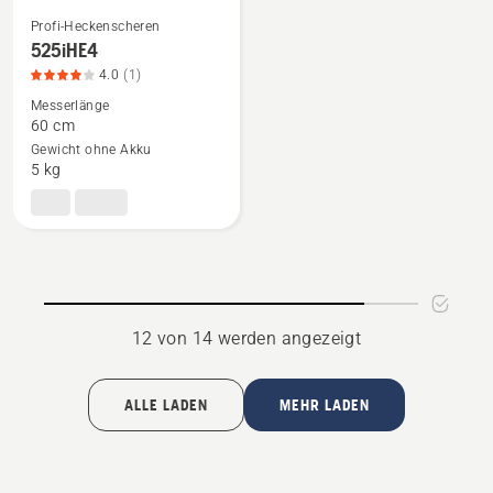
Profi-Heckenscheren
Mehr
525iHE4
Details
4.0
(1)
zu
Messerlänge
525iHE4
60 cm
Gewicht ohne Akku
anzeigen,
5 kg
Produktbewertung
4
von
5
12 von 14 werden angezeigt
ALLE LADEN
MEHR LADEN