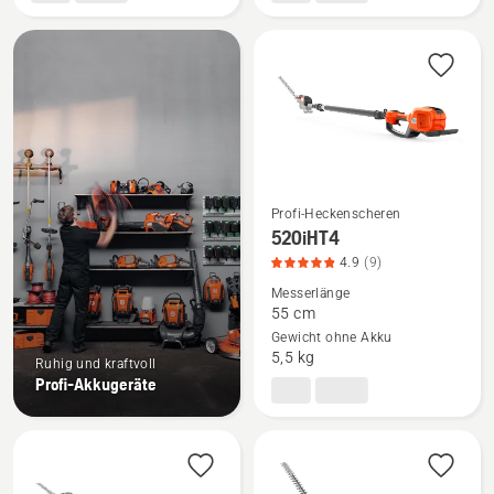
Profi-Heckenscheren
Mehr
520iHT4
Details
4.9
(9)
zu
Messerlänge
520iHT4
55 cm
Gewicht ohne Akku
anzeigen,
5,5 kg
Ruhig und kraftvoll
Produktbewertung
Profi-Akkugeräte
4.9
von
5