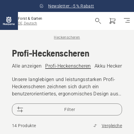
Newsletter: -5 % Rabatt
Forst & Garten
DE, Deutsch
Heckenscheren
Profi-Heckenscheren
Alle anzeigen
Profi-Heckenscheren
Akku Heckensche
Unsere langlebigen und leistungsstarken Profi-
Heckenscheren zeichnen sich durch ein
benutzerorientiertes, ergonomisches Design aus,
das auch beim professionellen Einsatz für
Effizienz sorgt. Finden und kaufen Sie eine neue
Filter
Profi-Akku- und Elektro- oder Benzin-
Heckenschere.
14 Produkte
Vergleiche