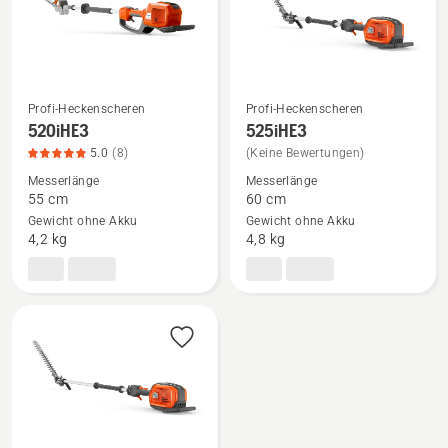
Profi-Heckenscheren
Profi-Heckenscheren
Mehr
Mehr
520iHE3
525iHE3
Details
Details
5.0
(8)
(Keine Bewertungen)
zu
zu
Messerlänge
Messerlänge
520iHE3
525iHE3
55 cm
60 cm
Gewicht ohne Akku
Gewicht ohne Akku
anzeigen,
anzeigen
4,2 kg
4,8 kg
Produktbewertung
5
von
5