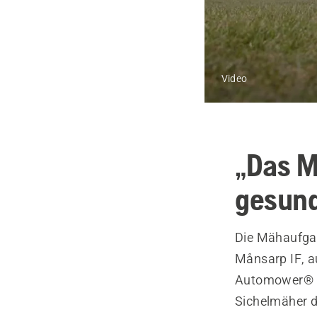
Video
„Das M
gesund
Die Mähaufgab
Månsarp IF, a
Automower® 55
Sichelmäher d