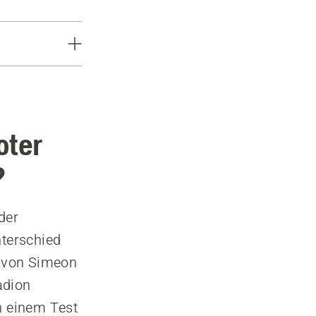
nmäher
oter
?
der
terschied
t von Simeon
adion
n einem Test