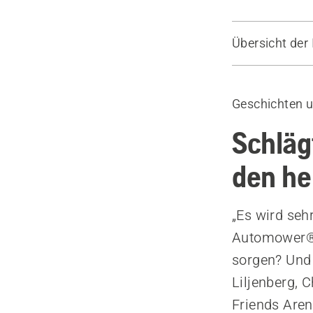
Übersicht der 
Vergleich 
Über Simeon
Geschichten u
Serie von Ar
Geräte
Schläg
den he
„Es wird seh
Automower®-
sorgen? Und 
Liljenberg, 
Friends Aren