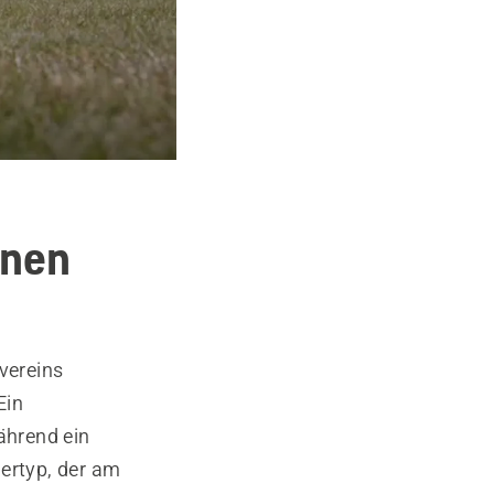
inen
vereins
Ein
ährend ein
hertyp, der am