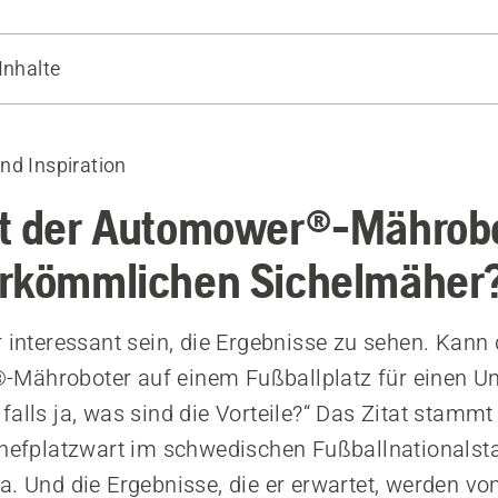
Inhalte
zwischen Automower®-Mähroboter und herkömmlichem Rase
 Lilienberg
nd Inspiration
tikeln über Sportrasen
t der Automower®-Mährob
rkömmlichen Sichelmäher
r interessant sein, die Ergebnisse zu sehen. Kann 
Mähroboter auf einem Fußballplatz für einen Un
falls ja, was sind die Vorteile?“ Das Zitat stamm
Chefplatzwart im schwedischen Fußballnationalst
a. Und die Ergebnisse, die er erwartet, werden vo