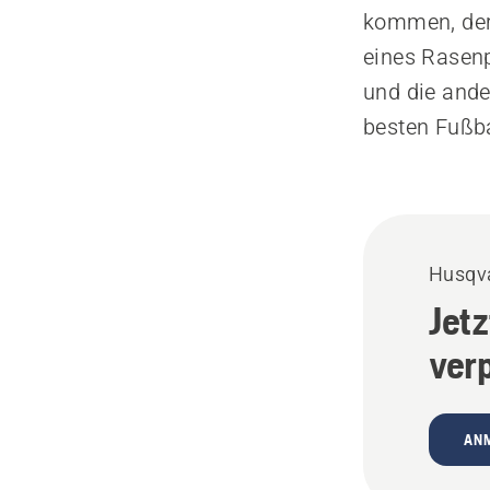
kommen, der 
eines Rasen
und die ande
besten Fußba
Husqva
Jet
ver
AN