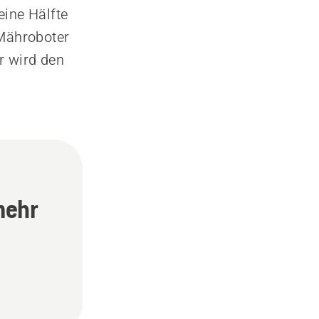
eine Hälfte
Mähroboter
r wird den
mehr