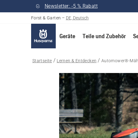
Newsletter: -5 % Rabatt
Forst & Garten
–
DE, Deutsch
Geräte
Teile und Zubehör
S
Startseite
Lernen & Entdecken
Automower®-Mähr