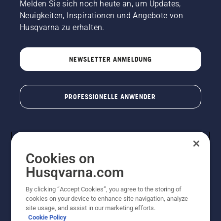
Melden Sie sich noch heute an, um Updates,
Neuigkeiten, Inspirationen und Angebote von
Husqvarna zu erhalten.
NEWSLETTER ANMELDUNG
PROFESSIONELLE ANWENDER
Cookies on
Husqvarna.com
By clicking “Accept Cookies”, you agree to the storing of
cookies on your device to enhance site navigation, analyze
© Husqvarna AB (publ). Alle Rechte vorbehalten. Bei
site usage, and assist in our marketing efforts.
den Preisangaben handelt es sich um unverbindliche
Cookie Policy
Preisempfehlungen in Euro inkl. der gesetzlichen