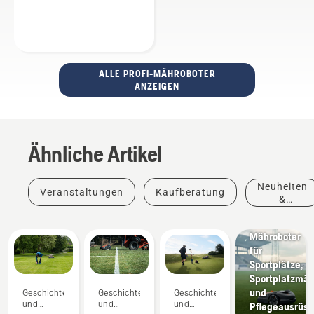
ALLE PROFI-MÄHROBOTER
ANZEIGEN
Ähnliche Artikel
Neuheiten
Veranstaltungen
Kaufberatung
&
Produkte
Sportvereine
Mähroboter
für
Sportplätze,
Sportplatzmäh
und
Geschichten
Geschichten
Geschichten
Neuheiten
und
und
und
Pflegeausrüst
&