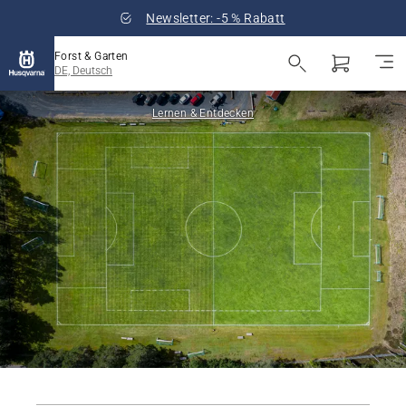
Newsletter: -5 % Rabatt
Forst & Garten
DE, Deutsch
Lernen & Entdecken