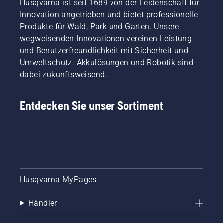
Husqvarna ist seit 1689 von der Leidenschaft für
zeitaufwändigeren
steht.
Innovation angetrieben und bietet professionelle
zusätzlichen
Dabei
Arbeiten
Produkte für Wald, Park und Garten. Unsere
wird die
führen
wegweisenden Innovationen vereinen Leistung
eine
können.
Hälfte
und Benutzerfreundlichkeit mit Sicherheit und
Die
eines
Umweltschutz. Akkulösungen und Robotik sind
Frage
Rasenplatzes
dabei zukunftsweisend.
ist:
von
Bewässern
einem
wir im
professionellen
Entdecken Sie unser Sortiment
Allgemeinen
Automower®-
zu viel?
Mähroboter
und die
andere
Seite mit
einem
Aufsitzmäher
gemäht.
Husqvarna MyPages
Welcher
wird den
Händler
besten
Fußballrasen