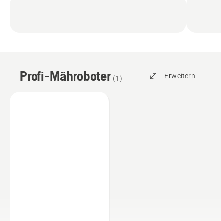
Profi-Mähroboter
Erweitern
(
1
)