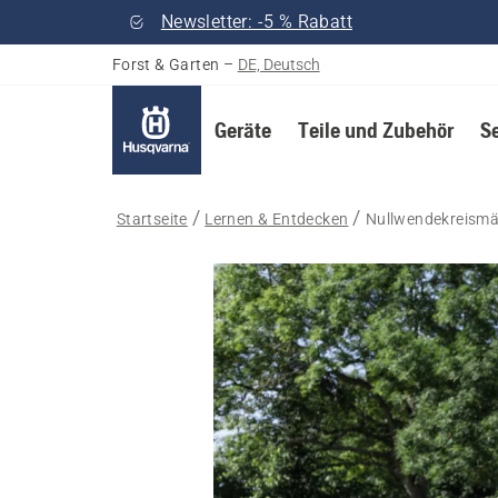
Newsletter: -5 % Rabatt
Forst & Garten
–
DE, Deutsch
Geräte
Teile und Zubehör
S
Startseite
Lernen & Entdecken
Nullwendekreismä