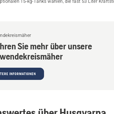
 optionalen 15-kg-Tanks wählen, die fast 53 Liter Kraftst
endekreismäher
ahren Sie mehr über unsere
lwendekreismäher
TERE INFORMATIONEN
swertes über Husqvarna