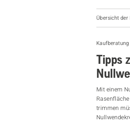
Übersicht der 
Leitfaden
Empfohlene 
Kaufberatung
Tipps 
Nullw
Mit einem N
Rasenfläche 
trimmen müss
Nullwendekre