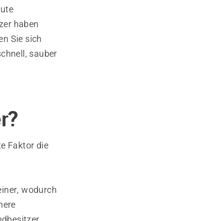
gute
tzer haben
en Sie sich
chnell, sauber
er?
e Faktor die
einer, wodurch
nere
ndbesitzer