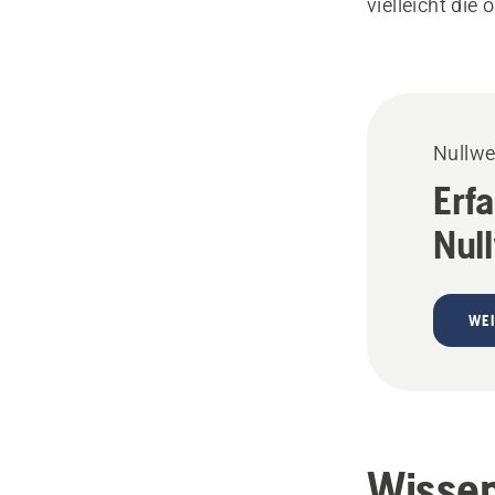
vielleicht die
Nullw
Erf
Nul
WEI
Wissen