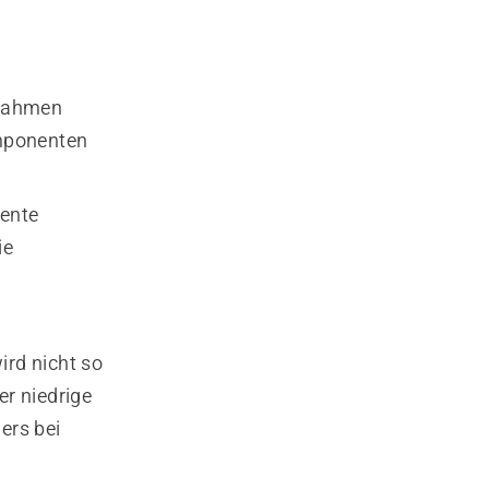
 Rahmen
omponenten
iente
ie
ird nicht so
r niedrige
ers bei