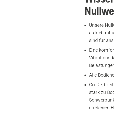
Nullw
Unsere Null
aufgebaut u
sind für an
Eine komfor
Vibrationsd
Belastunge
Alle Bedien
Große, brei
stark zu Bo
Schwerpunkt 
unebenen Fl