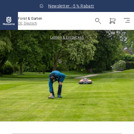
Newsletter: -5 % Rabatt
Forst & Garten
DE, Deutsch
Lernen & Entdecken