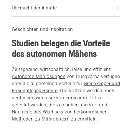
Übersicht der Inhalte
Einleitung
Interview mit Forschern
Geschichten und Inspiration
Norwegische, deutsche und italienische Forschung
Studien belegen die Vorteile
Weitere Informationen
des autonomen Mähens
Zeitsparend, wirtschaftlich, leise und effizient.
Autonome Mählösungen
von Husqvarna verfügen
über die allgemeinen Vorteile für
Greenkeeper und
Rasenpflegepersonal
. Die Vorteile werden noch
deutlicher, wenn sie von Forschern Dritter
getestet werden, die versuchen, die Vor- und
Nachteile des Wechsels von herkömmlichen
Methoden zu Mährobotern zu ermitteln.