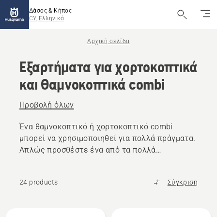
Δάσος & Κήπος
CY, Ελληνικά
Αρχική σελίδα
Εξαρτήματα για χορτοκοπτικά
και θαμνοκοπτικά combi
Προβολή όλων
Ένα θαμνοκοπτικό ή χορτοκοπτικό combi
μπορεί να χρησιμοποιηθεί για πολλά πράγματα.
Απλώς προσθέστε ένα από τα πολλά
εξαρτήματά μας για οριοθέτηση, καλλιέργεια,
ψαλίδισμα μπορντούρας φραχτών και πολλές
24 products
Σύγκριση
άλλες εργασίες.
Όλα