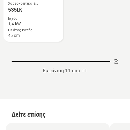
Δείτε
Χορτοκοπτικά &
περισσότερες
Πολυμηχανήματα Combi
535LK
λεπτομέρειες
Ισχύς
για
1,4 kW
το
Πλάτος κοπής
45 cm
535LK
Εμφάνιση 11 από 11
Δείτε επίσης