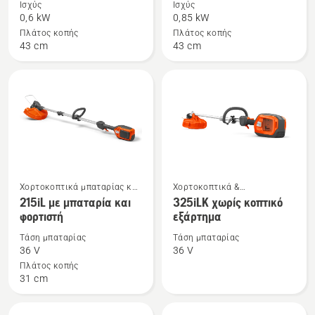
Ισχύς
Ισχύς
για
για
0,6 kW
0,85 kW
το
το
Πλάτος κοπής
Πλάτος κοπής
43 cm
43 cm
122C
129LK
Χορτοκοπτικά μπαταρίας και
Χορτοκοπτικά &
Δείτε
Δείτε
ηλεκτρικά χορτοκοπτικά
Πολυμηχανήματα Combi
215iL με μπαταρία και
325iLK χωρίς κοπτικό
περισσότερες
περισσότερες
φορτιστή
εξάρτημα
λεπτομέρειες
λεπτομέρειες
Τάση μπαταρίας
Τάση μπαταρίας
για
για
36 V
36 V
το
το
Πλάτος κοπής
215iL
325iLK
31 cm
με
χωρίς
μπαταρία
κοπτικό