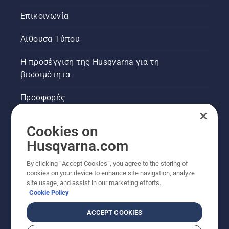
Επικοινωνία
Αίθουσα Τύπου
Η προσέγγιση της Husqvarna για τη
βιωσιμότητα
Προσφορές
Νομικές πληροφορίες προϊόντων
Cookies on
Husqvarna.com
Άλλοι ιστότοποι Husqvarna
By clicking “Accept Cookies”, you agree to the storing of
cookies on your device to enhance site navigation, analyze
site usage, and assist in our marketing efforts.
Cookie Policy
ACCEPT COOKIES