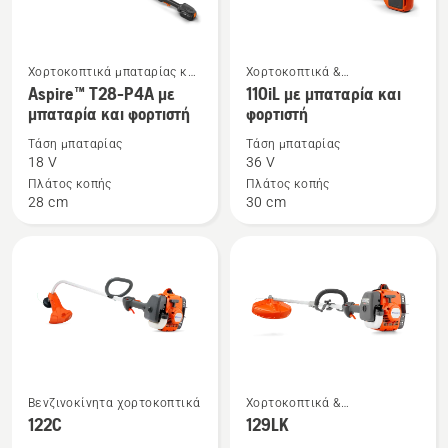
φορτιστή
Χορτοκοπτικά μπαταρίας και
Χορτοκοπτικά &
Δείτε
Δείτε
ηλεκτρικά χορτοκοπτικά
Πολυμηχανήματα Combi
Aspire™ T28-P4A με
110iL με μπαταρία και
περισσότερες
περισσότερες
μπαταρία και φορτιστή
φορτιστή
λεπτομέρειες
λεπτομέρειες
Τάση μπαταρίας
Τάση μπαταρίας
για
για
18 V
36 V
το
το
Πλάτος κοπής
Πλάτος κοπής
Aspire™
110iL
28 cm
30 cm
T28-
με
P4A
μπαταρία
με
και
μπαταρία
φορτιστή
και
φορτιστή
Δείτε
Δείτε
Βενζινοκίνητα χορτοκοπτικά
Χορτοκοπτικά &
περισσότερες
περισσότερες
Πολυμηχανήματα Combi
122C
129LK
λεπτομέρειες
λεπτομέρειες