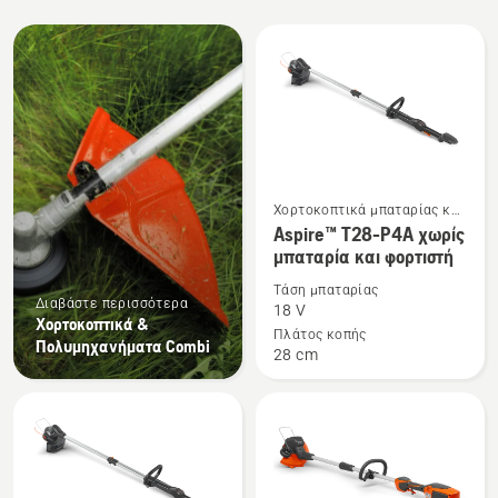
Όλα
τα
προϊόντα
Χορτοκοπτικά μπαταρίας και
Δείτε
ηλεκτρικά χορτοκοπτικά
Aspire™ T28-P4A χωρίς
περισσότερες
μπαταρία και φορτιστή
λεπτομέρειες
Τάση μπαταρίας
για
Διαβάστε περισσότερα
18 V
το
Χορτοκοπτικά &
Πλάτος κοπής
Πολυμηχανήματα Combi
Aspire™
28 cm
T28-
P4A
χωρίς
μπαταρία
και