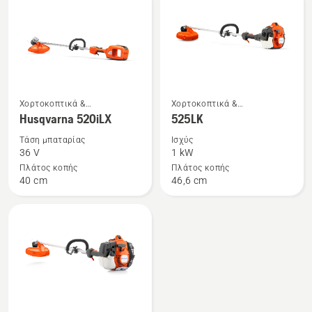
και
εξάρτημα
φορτιστή
Δείτε
Δείτε
Χορτοκοπτικά &
Χορτοκοπτικά &
περισσότερες
περισσότερες
Πολυμηχανήματα Combi
Πολυμηχανήματα Combi
Husqvarna 520iLX
525LK
λεπτομέρειες
λεπτομέρειες
Τάση μπαταρίας
Ισχύς
για
για
36 V
1 kW
το
το
Πλάτος κοπής
Πλάτος κοπής
40 cm
46,6 cm
Husqvarna
525LK
520iLX