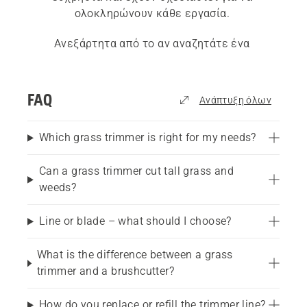
ολοκληρώνουν κάθε εργασία. 
Ανεξάρτητα από το αν αναζητάτε ένα 
χορτοκοπτικό για το γρασίδι σας στα προάστια 
ή αν ψάχνετε 
επαγγελματικά χορτοκοπτικά
 για 
επαγγελματική χρήση, τα χορτοκοπτικά της 
FAQ
Ανάπτυξη όλων
Husqvarna παρέχουν αποτελέσματα για τα 
οποία είστε περήφανοι. Ο 
οδηγός αγοράς 
Which grass trimmer is right for my needs?
χορτοκοπτικού
 μας μπορεί να σας βοηθήσει να 
βρείτε το καλύτερο χορτοκοπτικό ανάλογα με 
Can a grass trimmer cut tall grass and
τις ανάγκες σας.
weeds?
Line or blade – what should I choose?
What is the difference between a grass
trimmer and a brushcutter?
How do you replace or refill the trimmer line?