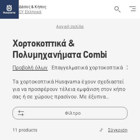
Δάσος & Κήπος
CY, Ελληνικά
Αρχική σελίδα
Χορτοκοπτικά &
Πολυμηχανήματα Combi
Προβολή όλων
Επαγγελματικά χορτοκοπτικά
Χορτο
Τα χορτοκοπτικά Husqvarna έχουν σχεδιαστεί
για να προσφέρουν τέλεια εμφάνιση στον κήπο
σας ή σε χώρους πρασίνου. Με έξυπνα
χαρακτηριστικά και αξιόπιστη απόδοση, τα
χορτοκοπτικά μας κάνουν τις εργασίες σας
Φίλτρο
παιχνιδάκι.
11 products
Σύγκριση