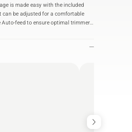
rage is made easy with the included
t can be adjusted for a comfortable
e Auto-feed to ensure optimal trimmer
rd to protect flower beds and trees and
own when left unattended. Part of
ls has been developed with limited
comes with a tailor made storage hook
 or used with the Husqvarna Aspire
 be extended with all gardening tools
LL ALLIANCE and compatible with
om participating brands. This means