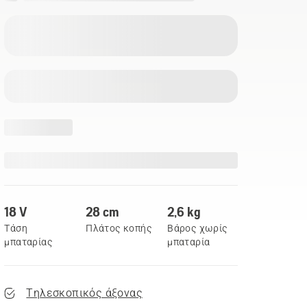
18 V
28 cm
2,6 kg
Τάση
Πλάτος κοπής
Βάρος χωρίς
μπαταρίας
μπαταρία
Τηλεσκοπικός άξονας