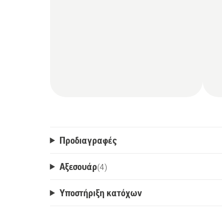
that you only need to buy one battery for
Προδιαγραφές
Αξεσουάρ
(
4
)
Υποστήριξη κατόχων