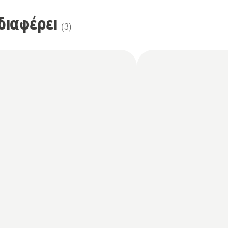
διαφέρει
(
3
)