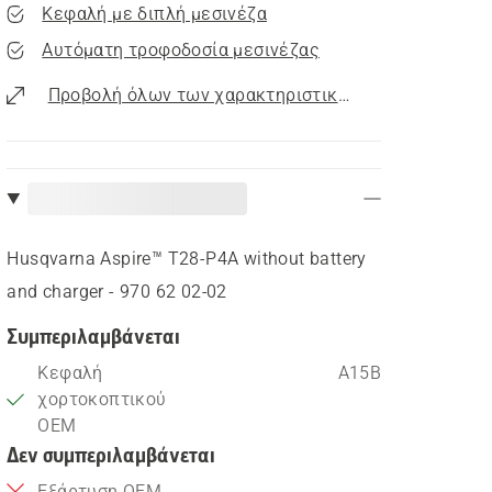
Κεφαλή με διπλή μεσινέζα
Αυτόματη τροφοδοσία μεσινέζας
Προβολή όλων των χαρακτηριστικών
Husqvarna Aspire™ T28-P4A without battery
and charger - 970 62 02‑02
Συμπεριλαμβάνεται
Κεφαλή
A15B
χορτοκοπτικού
OEM
Δεν συμπεριλαμβάνεται
Εξάρτυση OEM