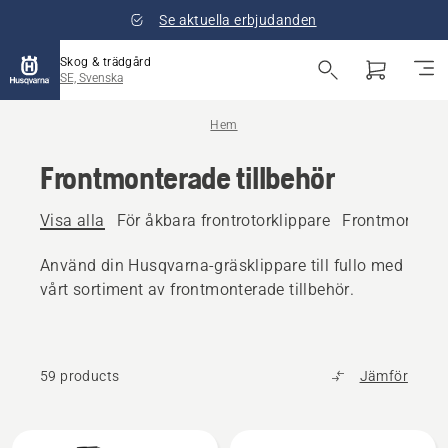
Se aktuella erbjudanden
Skog & trädgård
SE, Svenska
Hem
Frontmonterade tillbehör
Visa alla
För åkbara frontrotorklippare
Frontmonterade
Använd din Husqvarna-gräsklippare till fullo med
vårt sortiment av frontmonterade tillbehör.
59 products
Jämför
Alla