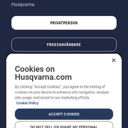
Husqvarna.
PRIVATPERSON
YRKESANVÄNDARE
Cookies on
Husqvarna.com
By clicking “Accept Cookies”, you agree to the storing of
cookies on your device to enhance site navigation, analyze
site usage, and assist in our marketing efforts.
Cookie Policy
© Husqvarna AB (publ). All rights reserved. Priserna
som visas är rekommenderade cirkapriser. Alla angivna
ACCEPT COOKIES
priser är rekommenderade försäljningspriser (inkl.
moms) om inte produkten är tillgänglig för direkt köp.
DO NOT SELL OR SHARE MY PERSONAL
Cookiepolicy
Användningsvillkor
Sekretessmeddelande