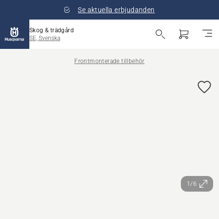
Se aktuella erbjudanden
Skog & trädgård
SE, Svenska
Frontmonterade tillbehör
1/6