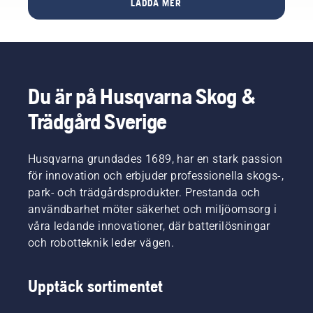
LADDA MER
aktuella
på
vare
arbetet
gräsklipparen
elmotorn
eller till
och det
slipper
nya
tar bara
man
uppgifter
några
tidskrävande
för
minuter.
underhåll
Du är på Husqvarna Skog &
säsongen.
Varning!
som olje-
Använd
och
Trädgård Sverige
skyddsglasögon
rembyten.
vid
Rider R
montering
112iC
Husqvarna grundades 1689, har en stark passion
av
har
för innovation och erbjuder professionella skogs-,
klippaggregatet.
också
park- och trädgårdsprodukter. Prestanda och
Fjädern
många
användbarhet möter säkerhet och miljöomsorg i
som
tillbehör
spänner
som ger
våra ledande innovationer, där batterilösningar
upp
åkgräsklipparen
och robotteknik leder vägen.
remmen
ännu
kan gå
bredare
av och
användningsområde
Upptäck sortimentet
orsaka
för
allvarliga
underhåll