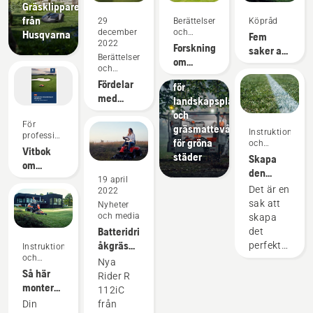
Gräsklippare
från
29
Berättelser
Köpråd
december
och
Husqvarna
Fem
2022
inspiration
Forskning
saker att
Berättelser
om
Kommuner
tänka på
och
Utrustning
självgående
när du
inspiration
Fördelar
för
gräsklippning
köper en
med
landskapsplanering
åkgräsklippar
självgående
och
För
gräsklippning
gräsmattevård
Instruktioner
professionella
för
för gröna
och
användare
Vitbok
greenkeepers
guider
städer
Skapa
om
den
kommersiella
19 april
perfekta
Det är en
2022
robotgräsklippare
planen
sak att
Nyheter
för
och media
skapa
golfbanor
Batteridriven
det
åkgräsklippare
perfekta,
Instruktioner
och
- klipper
snygga
Nya
guider
Så här
stora
gräset.
Rider R
monterar
gräsytor
Men hur
112iC
du
på en
får du
Din
från