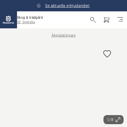
Se aktuella erbjudanden
Skog & trädgård
SE, Svenska
Åkgräsklippare
1/8