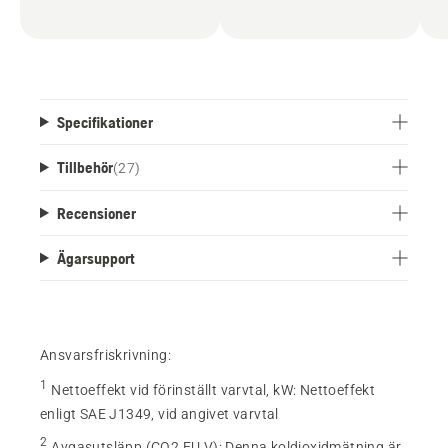
Specifikationer
Tillbehör
(
27
)
Recensioner
Ägarsupport
Ansvarsfriskrivning:
1
Nettoeffekt vid förinställt varvtal, kW
:
Nettoeffekt
enligt SAE J1349, vid angivet varvtal
2
Avgasutsläpp (CO2 EU V)
:
Denna koldioxidmätning är