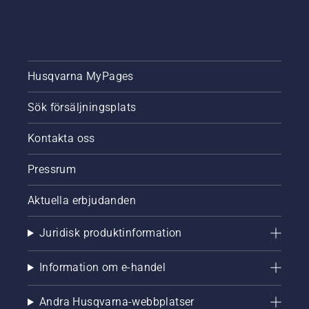
skador.
av
gräsmattan.
Husqvarna MyPages
Sök försäljningsplats
Kontakta oss
Pressrum
Aktuella erbjudanden
Juridisk produktinformation
Information om e-handel
Andra Husqvarna-webbplatser