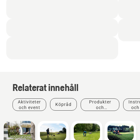
Relaterat innehåll
Aktiviteter
Produkter
Instr
Köpråd
och event
och
och
innovationer
Produkter
och
innovationer