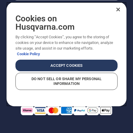
Cookies on
Husqvarna.com
By clicking “Accept Cookies”, you agree to the storing of
cookies on your device to enhance site navigation, analyze
site usage, and assist in our marketing efforts.
Cookie Policy
© Husqvarna AB (publ). All rights reserved. Priserna
som visas är rekommenderade cirkapriser. Alla angivna
ACCEPT COOKIES
priser är rekommenderade försäljningspriser (inkl.
moms) om inte produkten är tillgänglig för direkt köp.
DO NOT SELL OR SHARE MY PERSONAL
Cookiepolicy
Användningsvillkor
Sekretessmeddelande
INFORMATION
Företagsinformation
Rapportera misstänkta överträdelser