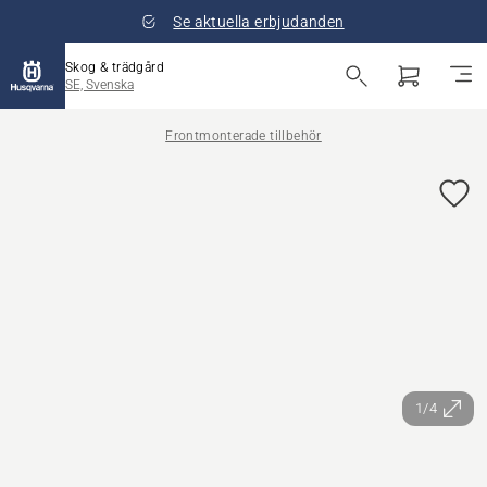
Se aktuella erbjudanden
Skog & trädgård
SE, Svenska
Frontmonterade tillbehör
1/4