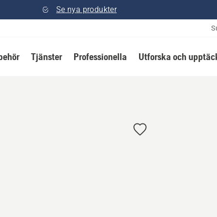
Se nya produkter
S
lbehör
Tjänster
Professionella
Utforska och upptäc