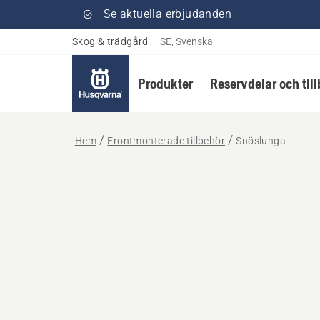
Se aktuella erbjudanden
Skog & trädgård
–
SE, Svenska
Produkter
Reservdelar och til
Hem
Frontmonterade tillbehör
Snöslunga