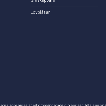
Gräsklippare
Lövblåsar
,
iserna som visas är rekommenderade cirkapriser. Alla angivna