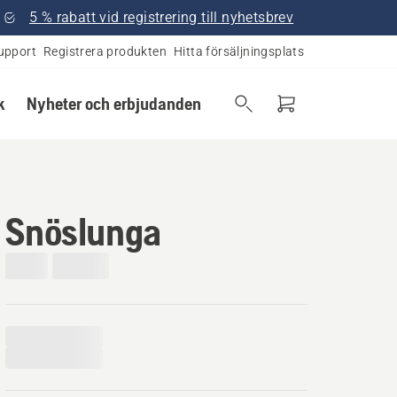
5 % rabatt vid registrering till nyhetsbrev
upport
Registrera produkten
Hitta försäljningsplats
k
Nyheter och erbjudanden
Snöslunga