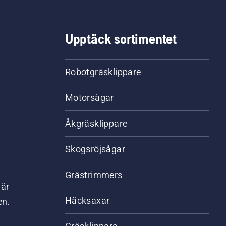
Upptäck sortimentet
Robotgräsklippare
Motorsågar
Åkgräsklippare
Skogsröjsågar
Grästrimmers
där
Häcksaxar
en.