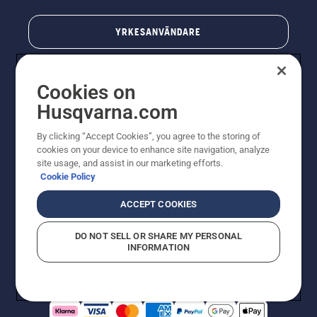
YRKESANVÄNDARE
Cookies on
Husqvarna.com
By clicking “Accept Cookies”, you agree to the storing of
cookies on your device to enhance site navigation, analyze
site usage, and assist in our marketing efforts.
Cookie Policy
© Husqvarna AB (publ). All rights reserved. Priserna
som visas är rekommenderade cirkapriser. Alla angivna
ACCEPT COOKIES
priser är rekommenderade försäljningspriser (inkl.
moms) om inte produkten är tillgänglig för direkt köp.
DO NOT SELL OR SHARE MY PERSONAL
Cookiepolicy
Användningsvillkor
Sekretessmeddelande
INFORMATION
Företagsinformation
Rapportera misstänkta överträdelser