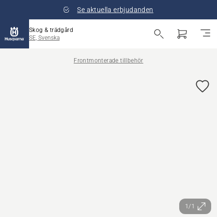
Se aktuella erbjudanden
Skog & trädgård
SE, Svenska
Frontmonterade tillbehör
1/1