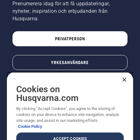
Prenumerera idag för att få uppdateringar,
nyheter, inspiration och erbjudanden från
Husqvarna.
PRIVATPERSON
YRKESANVÄNDARE
Cookies on
Husqvarna.com
By clicking “Accept Cookies”, you agree to the storing of
cookies on your device to enhance site navigation, analyze
site usage, and assist in our marketing efforts.
Cookie Policy
© Husqvarna AB (publ). All rights reserved. Priserna
som visas är rekommenderade cirkapriser. Alla angivna
ACCEPT COOKIES