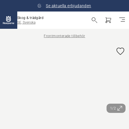
Se aktuella erbjudanden
Skog & trädgård
SE, Svenska
Frontmonterade tillbehör
1/2