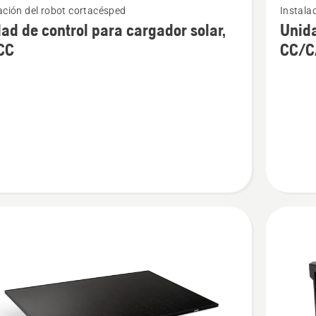
ación del robot cortacésped
Instala
más
ad de control para cargador solar,
Unida
s
detalles
CC
CC/C
sobre
Unidad
de
control
para
or
cargado
solar,
CC/CA