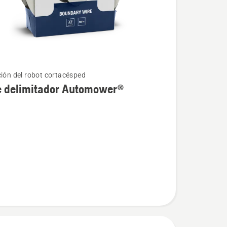
ción del robot cortacésped
e delimitador Automower®
dor
wer®