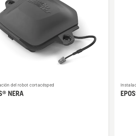
ctos
Ver
ación del robot cortacésped
Instala
más
S® NERA
EPOS
s
detalles
sobre
EPOS®
RS1