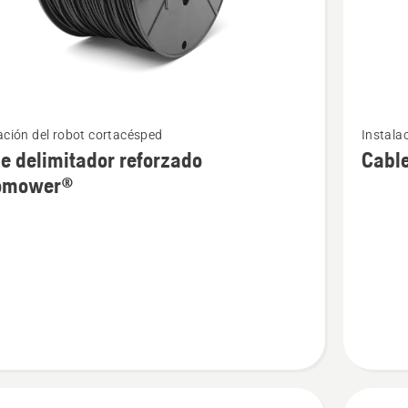
Ver
ación del robot cortacésped
Instala
más
e delimitador reforzado
Cabl
s
detalles
omower®
sobre
Cable
ador
delimita
ado
Automo
ower®