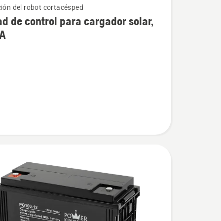
ción del robot cortacésped
d de control para cargador solar,
A
r