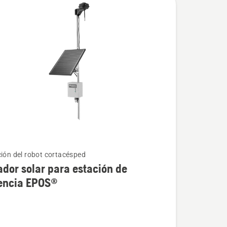
ción del robot cortacésped
dor solar para estación de
rencia EPOS®
r