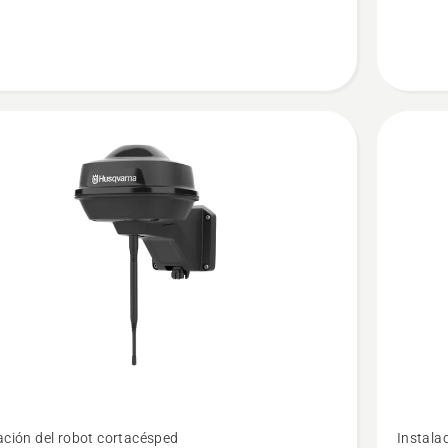
Ver
ación del robot cortacésped
Instala
más