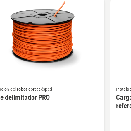
Ver
ación del robot cortacésped
Instala
más
e delimitador PRO
Carga
s
detalles
refe
sobre
Cargado
ador
solar