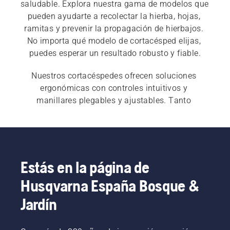
saludable. Explora nuestra gama de modelos que 
pueden ayudarte a recolectar la hierba, hojas, 
ramitas y prevenir la propagación de hierbajos. 
No importa qué modelo de cortacésped elijas, 
puedes esperar un resultado robusto y fiable.
Nuestros cortacéspedes ofrecen soluciones 
ergonómicas con controles intuitivos y 
manillares plegables y ajustables. Tanto 
nuestros 
cortacéspedes eléctricos a batería
 como 
los de gasolina
 están equipados con fuentes de 
energía fiables y plataformas de corte duraderas. 
Elige los 
cortacéspedes profesionales
 si 
necesitas una máquina más robusta y potente. 
Estás en la página de
Visita nuestra 
guía de compra de 
Husqvarna España Bosque &
cortacéspedes
 para encontrar la solución que 
mejor se adapte a tus necesidades.
Jardín