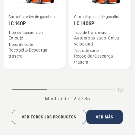
Cortacéspedes de gasolina
Cortacéspedes de gasolina
Ver
Ver
LC 140P
LC 140SP
más
más
Tipo de transmisión
Tipo de transmisión
detalles
detalles
Empuje
Autopropulsado, única
sobre
sobre
velocidad
Tipos de corte
LC 140P
LC 140SP
Recogida/Descarga
Tipos de corte
trasera
Recogida/Descarga
trasera
Mostrando 12 de 35
VER TODOS LOS PRODUCTOS
VER MÁS