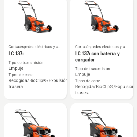
Cortacéspedes eléctricos y a
Cortacéspedes eléctricos y a
Ver
Ver
batería
batería
LC 137i
LC 137i con batería y
más
más
cargador
Tipo de transmisión
detalles
detalles
Empuje
Tipo de transmisión
sobre
sobre
Empuje
Tipos de corte
LC 137i
LC 137i
Recogida/BioClip®/Expulsión
Tipos de corte
trasera
Recogida/BioClip®/Expulsión
con
trasera
batería
y
cargador