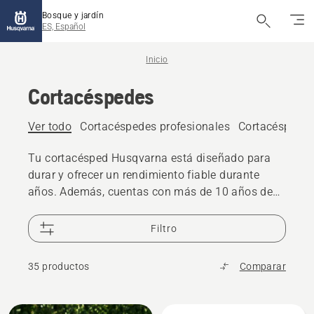
Bosque y jardín
ES, Español
Inicio
Cortacéspedes
Ver todo
Cortacéspedes profesionales
Cortacéspedes 
Tu cortacésped Husqvarna está diseñado para
durar y ofrecer un rendimiento fiable durante
años. Además, cuentas con más de 10 años de
disponibilidad en repuestos y el respaldo de una
red global de 25 000 distribuidores, siempre
Filtro
listos para ayudarte cuando lo necesites.
35 productos
Comparar
Todos