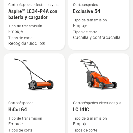
Cortacéspedes eléctricos y a
Cortacéspedes
Ver
Ver
batería
Aspire™ LC34-P4A con
Exclusive 54
más
más
batería y cargador
detalles
detalles
Tipo de transmisión
Empuje
Tipo de transmisión
sobre
sobre
Empuje
Tipos de corte
Aspire™
Exclusive
Cuchilla y contracuchilla
Tipos de corte
LC34-
54
Recogida/BioClip®
P4A
con
batería
y
cargador
Cortacéspedes
Cortacéspedes eléctricos y a
Ver
Ver
batería
HiCut 64
LC 141C
más
más
detalles
detalles
Tipo de transmisión
Tipo de transmisión
Empuje
Empuje
sobre
sobre
Tipos de corte
Tipos de corte
HiCut
LC 141C