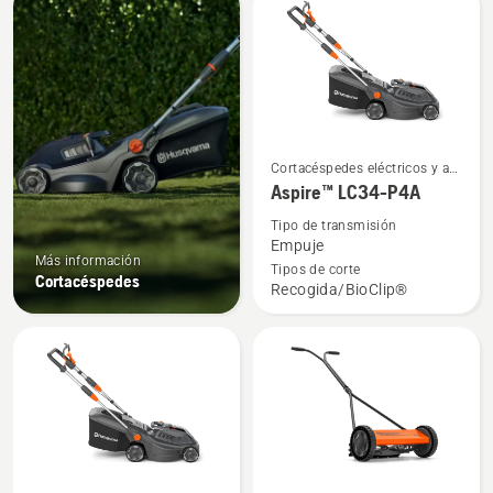
los
productos
Ver
Cortacéspedes eléctricos y a
más
batería
Aspire™ LC34-P4A
detalles
Tipo de transmisión
sobre
Empuje
Más información
Aspire™
Tipos de corte
Cortacéspedes
Recogida/BioClip®
LC34-
P4A