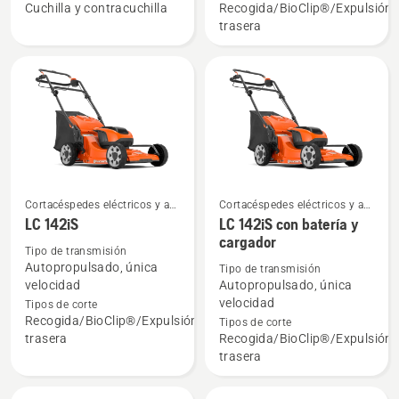
Cuchilla y contracuchilla
Recogida/BioClip®/Expulsión
64
trasera
Cortacéspedes eléctricos y a
Cortacéspedes eléctricos y a
batería
batería
LC 142iS
LC 142iS con batería y
Ver
Ver
cargador
más
más
Tipo de transmisión
detalles
detalles
Autopropulsado, única
Tipo de transmisión
velocidad
Autopropulsado, única
sobre
sobre
velocidad
Tipos de corte
LC 142iS
LC 142iS
Recogida/BioClip®/Expulsión
Tipos de corte
con
trasera
Recogida/BioClip®/Expulsión
batería
trasera
y
cargador