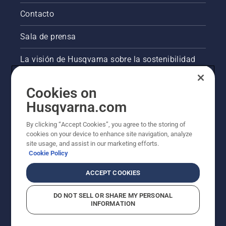
Contacto
Sala de prensa
La visión de Husqvarna sobre la sostenibilidad
Información legal de productos
Cookies on
Husqvarna.com
Otros sitios de Husqvarna
By clicking “Accept Cookies”, you agree to the storing of
cookies on your device to enhance site navigation, analyze
site usage, and assist in our marketing efforts.
Cookie Policy
ACCEPT COOKIES
DO NOT SELL OR SHARE MY PERSONAL
INFORMATION
© Husqvarna AB (publ). Todos los derechos