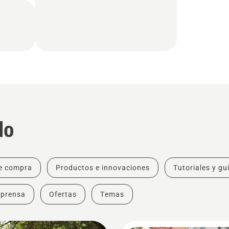
do
e compra
Productos e innovaciones
Tutoriales y gu
 prensa
Ofertas
Temas