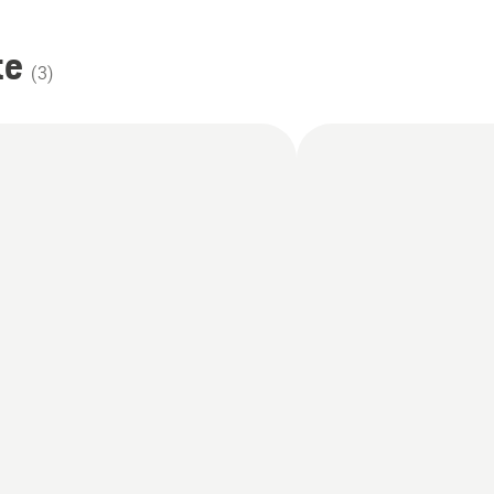
te
(
3
)