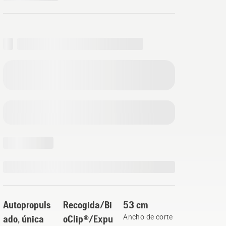
Autopropuls
Recogida/Bi
53 cm
ado, única
oClip®/Expu
Ancho de corte