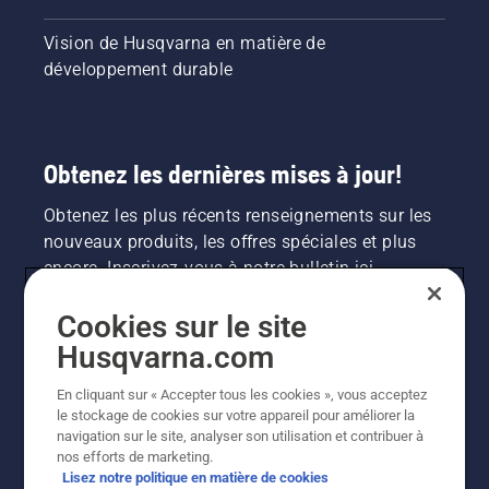
Vision de Husqvarna en matière de
développement durable
Obtenez les dernières mises à jour!
Obtenez les plus récents renseignements sur les
nouveaux produits, les offres spéciales et plus
encore. Inscrivez-vous à notre bulletin ici.
Cookies sur le site
INSCRIPTION À LA NEWSLETTER
Husqvarna.com
En cliquant sur « Accepter tous les cookies », vous acceptez
le stockage de cookies sur votre appareil pour améliorer la
navigation sur le site, analyser son utilisation et contribuer à
nos efforts de marketing.
Lisez notre politique en matière de cookies