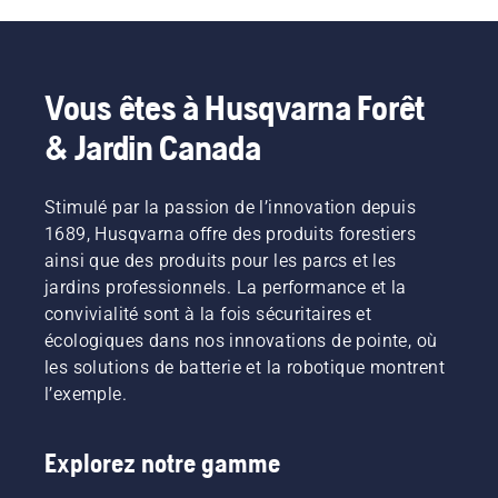
vert
nous
achat.
préféré!
avons
élaboré
un guide
Vous êtes à Husqvarna Forêt
sur le
sujet.
& Jardin Canada
Stimulé par la passion de l’innovation depuis
1689, Husqvarna offre des produits forestiers
ainsi que des produits pour les parcs et les
jardins professionnels. La performance et la
convivialité sont à la fois sécuritaires et
écologiques dans nos innovations de pointe, où
les solutions de batterie et la robotique montrent
l’exemple.
Explorez notre gamme