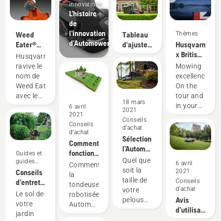
innovations
L’histoire
de
l’innovation
Weed
Tableau
Thèmes
d’AutomowerMD.
Eater®
d'ajustement
Husqvarna
fait
des
x British
Husqvarna
maintenant
accessoires
Masters
ravive le
Mowing
partie de
de
& DP
nom de
excellence.
la famille
tondeuse
World
Weed Eater
On the
Husqvarna
à gazon à
Tour
avec le
tour and
18 mars
rayon de
nouveau
in your
6 avril
2021
braquage
2021
coupe-
garden.
Conseils
nul et
Conseils
herbe
d’achat
d’achat
autoporté
320iL qui
Sélectionnez
Comment
fait
l’Automower®
fonctionnent
Guides et
partie de
approprié
Quel que
guides
les
6 avril
la
Comment
pratiques
soit la
Conseils
2021
robots-
gamme
la
taille de
d’entretien
Conseils
tondeuses
de
tondeuse
d’achat
votre
de la
Automower?
Le sol de
produits
robotisée
Avis
pelouse
pelouse
votre
Max Battery.
AutomowerMD
d’utilisateurs
ou
de
jardin
Le
vous
du robot-
l’aménagement