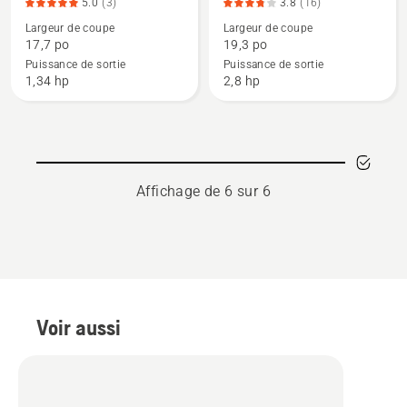
5.0
(3)
3.8
(16)
de
de
Largeur de coupe
Largeur de coupe
détails
détails
17,7 po
19,3 po
sur
sur
Puissance de sortie
Puissance de sortie
525RJX,
545FR,
1,34 hp
2,8 hp
note
note
du
du
produit
produit
5
3.813
sur
sur
Affichage de 6 sur 6
5
5
Voir aussi