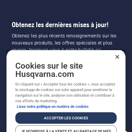
Obtenez les dernières mises à jour!
Obtenez les plus récents renseignements sur les
nouveaux produits, les offres spéciales et plus
encore. Inscrivez-vous à notre bulletin ici.
Cookies sur le site
INSCRIPTION À LA NEWSLETTER
Husqvarna.com
En cliquant sur « Accepter tous les cookies », vous acceptez
le stockage de cookies sur votre appareil pour améliorer la
navigation sur le site, analyser son utilisation et contribuer à
nos efforts de marketing.
Lisez notre politique en matière de cookies
ACCEPTER LES COOKIES
©2026 Husqvarna AB (publ.). En raison de
JE M’OPPOSE À LA VENTE ET AU PARTAGE DE MES