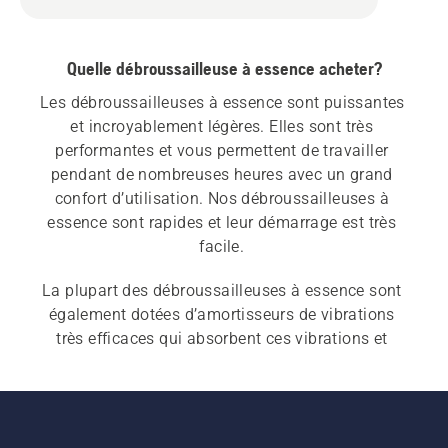
Quelle débroussailleuse à essence acheter?
Les débroussailleuses à essence sont puissantes 
et incroyablement légères. Elles sont très 
performantes et vous permettent de travailler 
pendant de nombreuses heures avec un grand 
confort d’utilisation. Nos débroussailleuses à 
essence sont rapides et leur démarrage est très 
facile. 
La plupart des débroussailleuses à essence sont 
également dotées d’amortisseurs de vibrations 
très efficaces qui absorbent ces vibrations et 
vous permettent de protéger vos bras et vos 
mains. Découvrez nos 
débroussailleuses 
électriques et à batterie
 et nos 
débroussailleuses 
professionnelles
 pour un usage commercial.