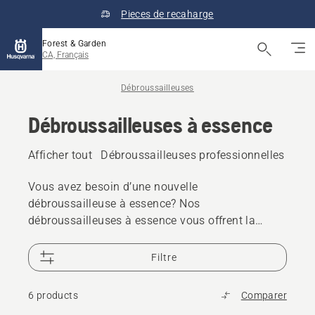
Pieces de recaharge
Forest & Garden
CA, Français
Débroussailleuses
Débroussailleuses à essence
Afficher tout
Débroussailleuses professionnelles
Débr
Vous avez besoin d’une nouvelle
débroussailleuse à essence? Nos
débroussailleuses à essence vous offrent la
puissance, l’efficacité et la fiabilité nécessaires
pour réaliser tous vos travaux.
Filtre
6 products
Comparer