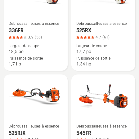
5
Débroussailleuses à essence
Débroussailleuses à essence
Voir
Voir
336FR
525RX
plus
plus
3.9
(56)
4.7
(61)
de
de
Largeur de coupe
Largeur de coupe
détails
détails
18,5 po
17,7 po
sur
sur
Puissance de sortie
Puissance de sortie
336FR,
525RX,
1,7 hp
1,34 hp
note
note
du
du
produit
produit
3.875
4.738
sur
sur
5
5
Débroussailleuses à essence
Débroussailleuses à essence
Voir
Voir
525RJX
545FR
plus
plus