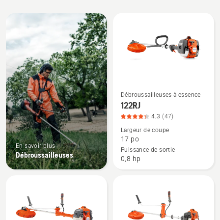
All
products
Débroussailleuses à essence
Voir
122RJ
plus
4.3
(47)
de
Largeur de coupe
détails
17 po
sur
En savoir plus
Puissance de sortie
Débroussailleuses
122RJ,
0,8 hp
note
du
produit
4.255
sur