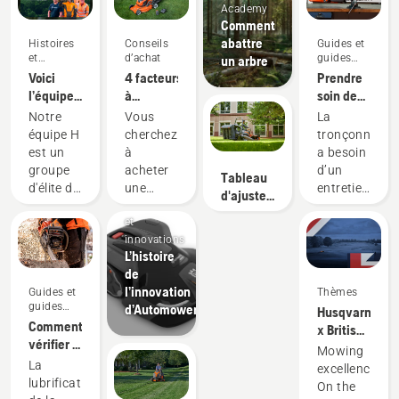
Academy
Comment
abattre
Histoires
Conseils
Guides et
et
d’achat
guides
un arbre
inspiration
pratiques
Voici
4 facteurs
Prendre
l’équipe
à
soin de
H de
prendre
votre
Notre
Vous
La
Husqvarna,
en
équipement
équipe H
cherchez
tronçonneuse
nos
considération
de coupe
est un
à
a besoin
utilisateurs
lors de
groupe
acheter
d’un
Tableau
les plus
l’achat
d'élite de
une
entretien
d'ajustement
exigeants
d’une
Produits
professionnels
tondeuse?
régulier
des
tondeuse
et
qualifiés
Voici
pour
accessoires
innovations
et
quelques
offrir un
de
L’histoire
respectés
points à
rendement
tondeuse
de
qui
ne pas
optimal
à gazon à
l’innovation
Guides et
Thèmes
représentent
oublier
et durer
rayon de
guides
d’AutomowerMD.
Husqvarna
à la fois
avant
longtemps.
braquage
pratiques
Comment
x British
le
d’acheter
Voici un
nul et
vérifier si
Masters
secteur
la
guide
Mowing
autoporté
la
& DP
La
de
meilleure
sur les
excellence.
lubrification
World
lubrification
l'entretien
tondeuse
soins
On the
de la