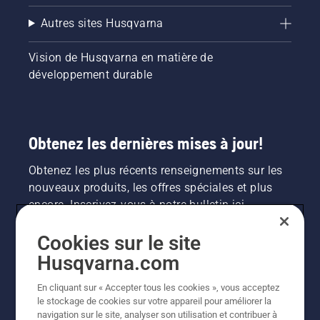
est
Autres sites Husqvarna
désactivé.
Faites
tourner
Vision de Husqvarna en matière de
le
développement durable
moteur
de la
tronçonneuse
à
Obtenez les dernières mises à jour!
quelques
centimètres
Obtenez les plus récents renseignements sur les
du tronc
d’un
nouveaux produits, les offres spéciales et plus
arbre.
encore. Inscrivez-vous à notre bulletin ici.
L’huile
sur le
Cookies sur le site
coffre
INSCRIPTION À LA NEWSLETTER
indique
Husqvarna.com
que le
dispositif
En cliquant sur « Accepter tous les cookies », vous acceptez
de
le stockage de cookies sur votre appareil pour améliorer la
lubrification
navigation sur le site, analyser son utilisation et contribuer à