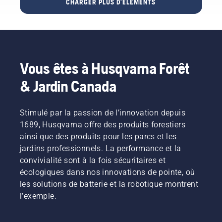
CHARGER PLUS D'ÉLÉMENTS
chaîne
et par
de
se
sans
des
produits
trouvent
friction.
professionnels.
Max Battery.
dans la
Cela
Découvrez
Le
zone!
prolonge
chacun
coupe-
la durée
des
herbe
Vous êtes à Husqvarna Forêt
de vie du
ambassadeurs
sera
guide-
de notre
disponible
& Jardin Canada
chaîne et
marque
aux
de la
ci-
États-
chaîne.
dessous.
Unis au
Stimulé par la passion de l’innovation depuis
Suivez
printemps
1689, Husqvarna offre des produits forestiers
les
2023 et
ainsi que des produits pour les parcs et les
instructions
sera
de cette
disponible
jardins professionnels. La performance et la
courte
au
convivialité sont à la fois sécuritaires et
vidéo
Canada
écologiques dans nos innovations de pointe, où
pour
au
les solutions de batterie et la robotique montrent
apprendre
printemps
l’exemple.
comment
2024.
vérifier si
votre