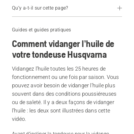
Qu’y a-t-il sur cette page?
Comment vidanger l’huile à l’aide d’une pompe à huile
Comment vidanger l’huile en penchant votre tondeuse
Guides et guides pratiques
Produits recommandés
Comment vidanger l’huile de
votre tondeuse Husqvarna
Vidangez l’huile toutes les 25 heures de
fonctionnement ou une fois par saison. Vous
pouvez avoir besoin de vidanger l’huile plus
souvent dans des conditions poussiéreuses
ou de saleté. Il y a deux façons de vidanger
l’huile : les deux sont illustrées dans cette
vidéo.
Avant d’incliner la tondeuse pour la vidange