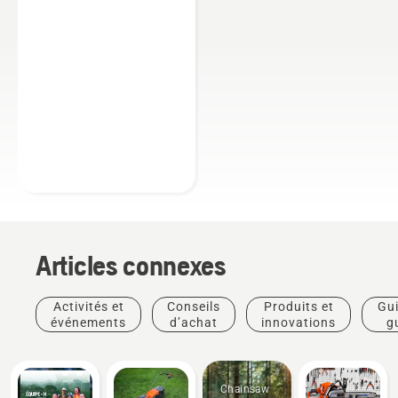
Articles connexes
Activités et
Conseils
Produits et
Gui
événements
d’achat
innovations
g
pra
Chainsaw