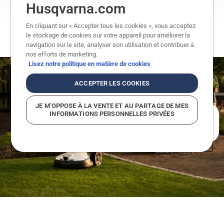
du
succès
Husqvarna.com
printemps
d'incendie
Automower®
groupe
dans les
2024.
435X
Husqvarna
tests,
En cliquant sur « Accepter tous les cookies », vous acceptez
AWD et
ont
car ils
le stockage de cookies sur votre appareil pour améliorer la
Automower®
obtenu
sont
navigation sur le site, analyser son utilisation et contribuer à
535
de bons
tous
nos efforts de marketing.
AWD.
résultats
équipés
Lisez notre politique en matière de cookies
lors du
de lames
test, car
pivotantes
ACCEPTER LES COOKIES
ils sont
légères
toutes
(de 3 g),
JE M’OPPOSE À LA VENTE ET AU PARTAGE DE MES
équipés,
entre
INFORMATIONS PERSONNELLES PRIVÉES
En quoi pouvons-nous vous aider?
entre
autres
autres
caractéristiq
caractéristiques
de
de
sécurité.
sécurité,
Husqvarna
de lames
se réjouit
pivotantes
de la
légères
recherche
(3 g). Le
sur le
Groupe
sujet et
Husqvarna
est