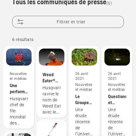
Tous les communiqués de presse
(6)
Filtrer et trier
6 résultats
Nouvelles
Weed
26 avril
26 avril
et médias
2021
2021
Eater®
Une
Nouvelles
Nouvelles
fait
Husqvarna
et médias
et médias
performance
maintenant
ravive le
Le
Questions
supérieure
partie de
Husqvarna,
nom de
Groupe
et
sur le
la famille
chef de
Weed Eater
Husqvarna
réponses
gazon
Une
Une
Husqvarna
file
avec le
salue les
sur la
est
étude
étude
mondial
nouveau
nouvelles
sécurité
toujours
récente
récente
des
coupe-
recherches
des
payante.
de
de
tondeuses
herbe
sur la
robots-
l’Université
l’Université
robotisées,