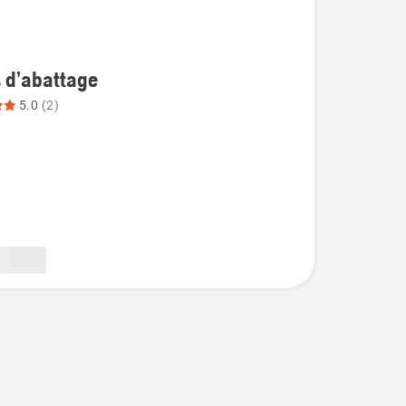
 d’abattage
5.0
(2)
ge,