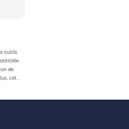
 outils 
ontrôlée. 
ion de 
us, cela 
es cales 
réer une 