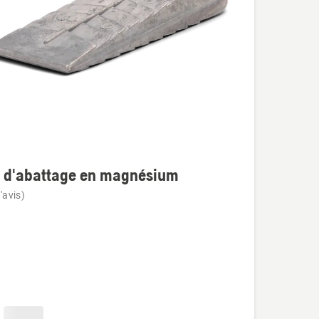
n d'abattage en magnésium
'avis)
age
sium