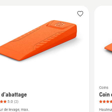
cts
Voir
Coins
plus
 d’abattage
Coin 
de
5.0
(2)
détails
r de levage, max.
Hauteur