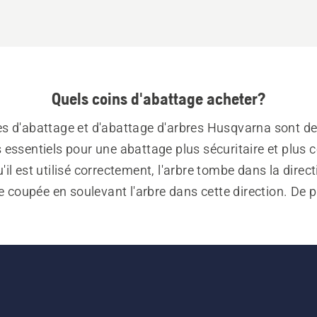
Quels coins d'abattage acheter?
es d'abattage et d'abattage d'arbres Husqvarna sont des
s essentiels pour une abattage plus sécuritaire et plus c
'il est utilisé correctement, l'arbre tombe dans la direct
e coupée en soulevant l'arbre dans cette direction. De pl
'arbre de pincer la barre lors d'une coupe d'abattage. L
e sont faites d'acier de haute qualité et conçues pour c
fente maximale des bûches.