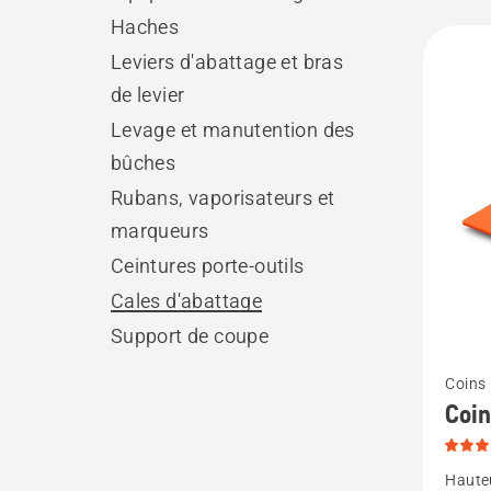
Haches
All
Leviers d'abattage et bras
produ
de levier
Levage et manutention des
bûches
Rubans, vaporisateurs et
marqueurs
Ceintures porte-outils
Cales d'abattage
Support de coupe
Voir
Coins
plus
Coin
de
détails
Hauteu