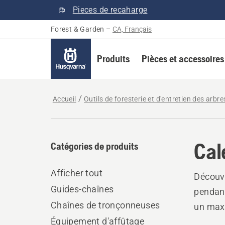
Pieces de recaharge
Forest & Garden
–
CA, Français
Produits
Pièces et accessoires
Accueil
Outils de foresterie et d'entretien des arbre
Cal
Catégories de produits
Afficher tout
Découvr
Guides-chaînes
pendant
Chaînes de tronçonneuses
un max
Équipement d'affûtage