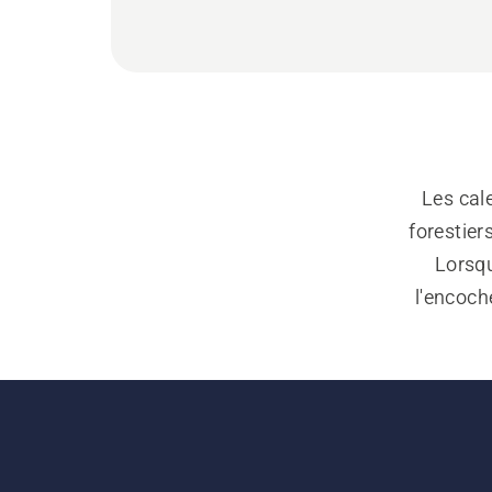
Les cal
forestier
Lorsqu
l'encoch
empêche l
de fendag