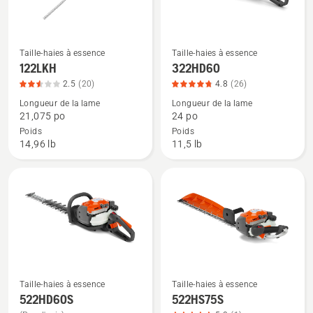
5
Taille-haies à essence
Taille-haies à essence
Voir
Voir
122LKH
322HD60
plus
plus
2.5
(20)
4.8
(26)
de
de
Longueur de la lame
Longueur de la lame
détails
détails
21,075 po
24 po
sur
sur
Poids
Poids
122LKH,
322HD60,
14,96 lb
11,5 lb
note
note
du
du
produit
produit
2.55
4.769
sur
sur
5
5
Taille-haies à essence
Taille-haies à essence
Voir
Voir
522HD60S
522HS75S
plus
plus