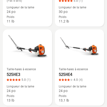
(Pas d'avis)
5.0
(1)
de
de
Longueur de la lame
Longueur de la lame
détails
détails
24 po
30 po
sur
sur
Poids
Poids
522HD60S
522HS75S,
11 lb
11,2 lb
note
du
produit
5
sur
5
Taille-haies à essence
Taille-haies à essence
Voir
Voir
525HE3
525HE4
plus
plus
5.0
(1)
4.0
(4)
de
de
Longueur de la lame
Longueur de la lame
détails
détails
24 po
24 po
sur
sur
Poids
Poids
525HE3,
525HE4,
13 lb
13,1 lb
note
note