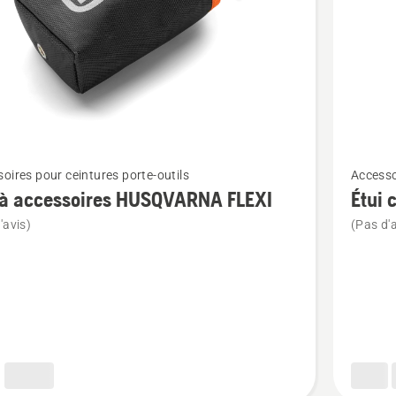
Voir
oires pour ceintures porte-outils
Accesso
plus
 à accessoires HUSQVARNA FLEXI
Étui 
de
'avis)
(Pas d'a
détails
sur
Étui
combiné
oires
ARNA