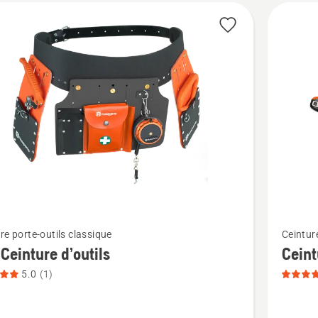
cts
Voir
re porte-outils classique
Ceinture
plus
 Ceinture d’outils
Ceint
de
5.0
(1)
détails
sur