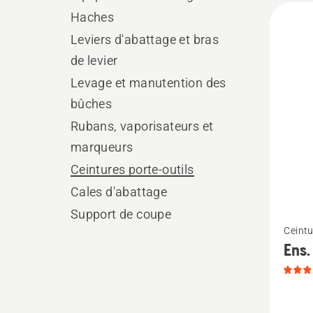
All
Haches
produ
Leviers d'abattage et bras
de levier
Levage et manutention des
bûches
Rubans, vaporisateurs et
marqueurs
Ceintures porte-outils
Cales d'abattage
Support de coupe
Voir
Ceintu
plus
Ens.
de
détails
sur