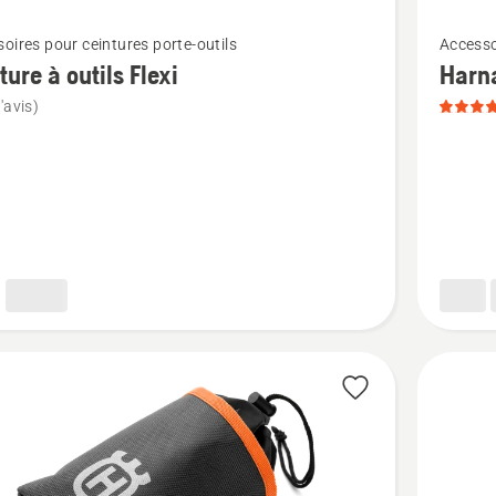
Voir
oires pour ceintures porte-outils
Accesso
plus
ture à outils Flexi
Harn
de
'avis)
détails
sur
e
Harnais,
note
du
produit
5
sur
5