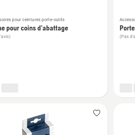
Voir
oires pour ceintures porte-outils
Accesso
plus
e pour coins d’abattage
Porte
de
'avis)
(Pas d'a
détails
sur
Porte-
crayon
avec
age
mouline