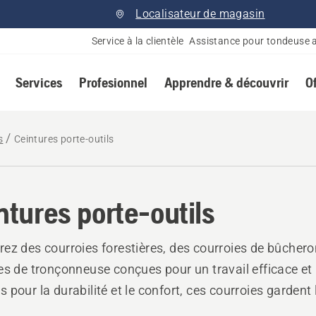
Localisateur de magasin
Service à la clientèle
Assistance pour tondeuse 
Services
Profesionnel
Apprendre & découvrir
O
s
Ceintures porte-outils
ntures porte-outils
ez des courroies forestières, des courroies de bûchero
es de tronçonneuse conçues pour un travail efficace et 
 pour la durabilité et le confort, ces courroies gardent 
e de main pendant les travaux forestiers et de jardinage