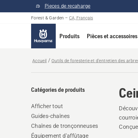
Pieces de recaharge
Forest & Garden
–
CA, Français
Produits
Pièces et accessoires
Accueil
Outils de foresterie et d'entretien des arbre
Cei
Catégories de produits
Afficher tout
Découvr
Guides-chaînes
courroi
Chaînes de tronçonneuses
Conçues
Équipement d'affûtage
à porté