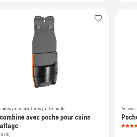
Voir
oires pour ceintures porte-outils
Accesso
plus
 combiné avec poche pour coins
Poche
de
attage
détails
'avis)