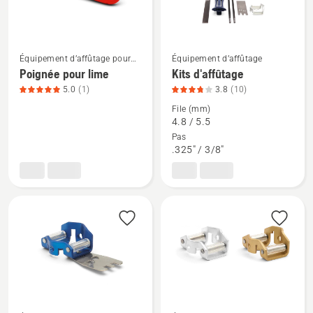
du
sur
produit
5
5
sur
Équipement d’affûtage pour
Équipement d’affûtage
Voir
Voir
tronçonneuses
Poignée pour lime
Kits d'affûtage
5
plus
plus
5.0
(1)
3.8
(10)
de
de
File (mm)
détails
détails
4.8 / 5.5
sur
sur
Pas
.325" / 3/8"
Poignée
Kits
pour
d'affûtage,
lime,
note
note
du
du
produit
produit
3.8
5
sur
sur
5
5