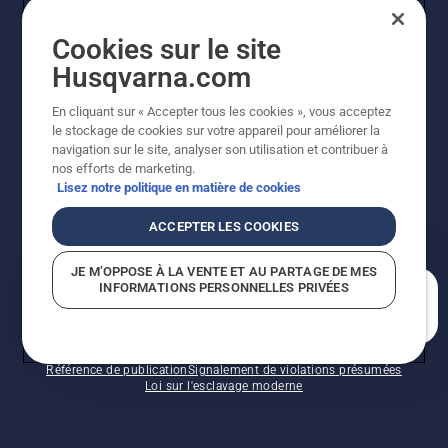
Cookies sur le site
INSCRIPTION À LA NEWSLETTER
Husqvarna.com
En cliquant sur « Accepter tous les cookies », vous acceptez
le stockage de cookies sur votre appareil pour améliorer la
navigation sur le site, analyser son utilisation et contribuer à
nos efforts de marketing.
Lisez notre politique en matière de cookies
ACCEPTER LES COOKIES
©2026 Husqvarna AB (publ.). En raison de
JE M’OPPOSE À LA VENTE ET AU PARTAGE DE MES
l'amélioration continue, le produit peut légèrement
INFORMATIONS PERSONNELLES PRIVÉES
varier par rapport aux images, mais la fonctionnalité de
En quoi pouvons-nous vous aider?
la machine reste inchangée. Tous droits réservés.
Soutien à la clientèle
Politique relative aux témoins
Conditions d’utilisation
Politique de confidentialité
Référence de publication
Signalement de violations présumées
Loi sur l'esclavage moderne