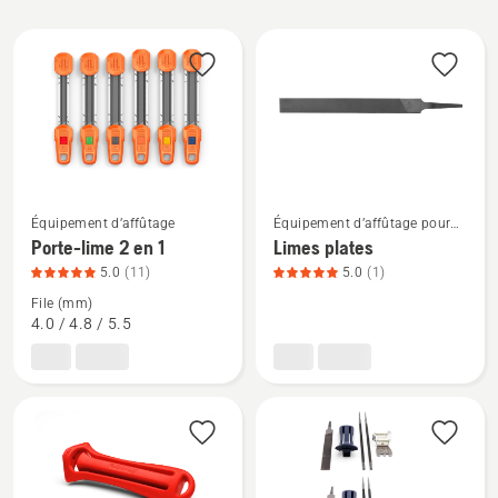
All
products
Voir
Voir
Équipement d’affûtage
Équipement d’affûtage pour
tronçonneuses
plus
plus
Porte-lime 2 en 1
Limes plates
de
de
5.0
(11)
5.0
(1)
détails
détails
File (mm)
sur
sur
4.0 / 4.8 / 5.5
Porte-
Limes
lime
plates,
2
note
en
du
1,
produit
note
5