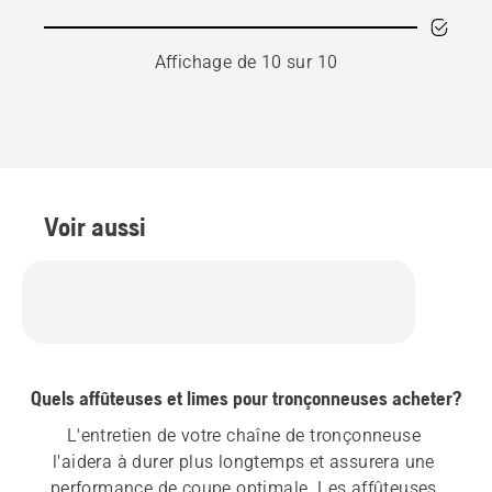
scie
pour
Affichage de 10 sur 10
COUPE
INTENSIVE,
note
du
produit
5
Voir aussi
sur
5
Quels affûteuses et limes pour tronçonneuses acheter?
L'entretien de votre chaîne de tronçonneuse 
l'aidera à durer plus longtemps et assurera une 
performance de coupe optimale. Les affûteuses 