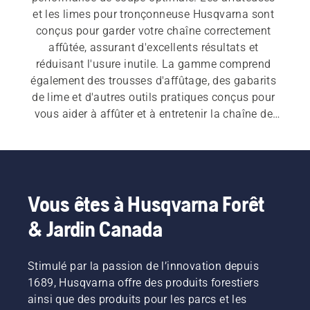
et les limes pour tronçonneuse Husqvarna sont 
conçus pour garder votre chaîne correctement 
affûtée, assurant d'excellents résultats et 
réduisant l'usure inutile. La gamme comprend 
également des trousses d'affûtage, des gabarits 
de lime et d'autres outils pratiques conçus pour 
vous aider à affûter et à entretenir la chaîne de 
votre tronçonneuse avec précision et facilité.
Vous êtes à Husqvarna Forêt
& Jardin Canada
Stimulé par la passion de l’innovation depuis
1689, Husqvarna offre des produits forestiers
ainsi que des produits pour les parcs et les