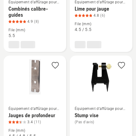
Équipement d’affûtage pour
Équipement d’affûtage pour
Voir
Voir
tronçonneuses
tronçonneuses
Combinés calibre-
Lime pour jauge
plus
plus
guides
4.8
(6)
de
de
4.9
(8)
File (mm)
détails
détails
4.5 / 5.5
File (mm)
sur
sur
5.5
Combinés
Lime
calibre-
pour
guides,
jauge,
note
note
du
du
produit
produit
4.875
4.833
sur
sur
5
5
Voir
Voir
Équipement d’affûtage pour
Équipement d’affûtage pour
tronçonneuses
tronçonneuses
plus
plus
Jauges de profondeur
Stump vise
de
de
3.4
(11)
(Pas d'avis)
détails
détails
File (mm)