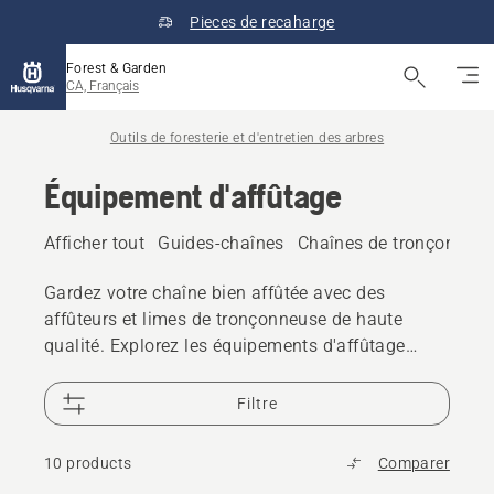
Pieces de recaharge
Forest & Garden
CA, Français
Outils de foresterie et d'entretien des arbres
Équipement d'affûtage
Afficher tout
Guides-chaînes
Chaînes de tronçonneu
Gardez votre chaîne bien affûtée avec des
affûteurs et limes de tronçonneuse de haute
qualité. Explorez les équipements d'affûtage
conçus pour un affûtage précis et des
performances de coupe fiables.
Filtre
10 products
Comparer