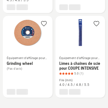
sur
sur
4.5 / 4.8 / 5.5
Jauges
Stump
de
vise
profondeur,
note
du
produit
3.364
sur
5
Équipement d’affûtage pour
Équipement d’affûtage pour
Voir
Voir
tronçonneuses
tronçonneuses
Grinding wheel
Limes à chaînes de scie
plus
plus
pour COUPE INTENSIVE
(Pas d'avis)
de
de
5.0
(1)
détails
détails
File (mm)
sur
sur
4.0 / 4.5 / 4.8 / 5.5
Grinding
Limes
wheel
à
chaînes
de